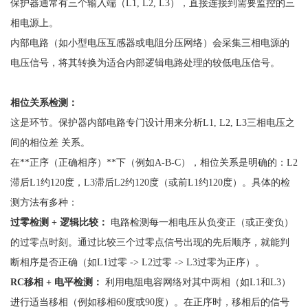
保护器通常有三个输入端（
L1, L2, L3），直接连接到需要监控的三
相电源上。
内部电路（如小型电压互感器或电阻分压网络）会采集三相电源的
电压信号，将其转换为适合内部逻辑电路处理的较低电压信号。
相位关系检测：
这是环节。保护器内部电路专门设计用来分析
L1, L2, L3三相电压之
间的相位差 关系。
在
**正序（正确相序）**下（例如A-B-C），相位关系是明确的：L2
滞后L1约120度，L3滞后L2约120度（或前L1约120度）。具体的检
测方法有多种：
过零检测
+ 逻辑比较：
电路检测每一相电压从负变正（或正变负）
的过零点时刻。通过比较三个过零点信号出现的先后顺序，就能判
断相序是否正确（如
L1过零 -> L2过零 -> L3过零为正序）。
RC移相 + 电平检测：
利用电阻电容网络对其中两相（如
L1和L3）
进行适当移相（例如移相60度或90度）。在正序时，移相后的信号