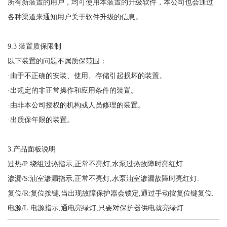
所有新装置的用户，均可使用本装置的升级软件，本公司也会通过
各种渠道来通知用户关于软件升级的信息。
9.3
装置质保限制
以下装置的问题不属质保范围：
·
由于不正确的安装、使用、存储引起损坏的装置。
·
出规定的非正常操作和应用条件的装置。
·
由非本公司授权的机构或人员修理的装置。
·
出质保年限的装置。
3.
产品面板说明
过热
/P:
绕组过热指示
,
正常不亮灯
,
水泵过热故障时亮红灯
.
渗漏
/S:
油室渗漏指示
,
正常不亮灯
,
水泵油室渗漏故障时亮红灯
.
复位
/R:
复位按键
,
当出现故障保护器会锁定
,
通过手动按复位键复位
.
电源
/L:
电源指示
,
通电亮绿灯
,
只要对保护器供电就亮绿灯
.