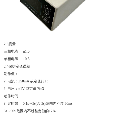
2.3
测量
三相电流：
±1.0
单相电压：
±0.5
2.4
保护定值误差
动作值：
?
电流：
±50mA
或定值的
±3
?
电压：
±1V
或定值的
±3
动作时间：
?
定时限：
0.1s
～
3s(
含
3s)
范围内不过
60ms
3s
～
60s
范围内不过整定值的
±2%