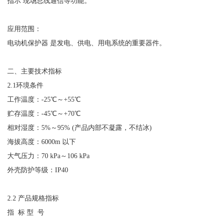
指示 现场总线通信等功能。
应用范围：
电动机保护器
是发电、供电、用电系统的重要器件
。
二、主要技术指标
2.1
环境条件
工作温度：
-25
℃
～
+55
℃
贮存温度：
-45
℃
～
+70
℃
相对湿度：
5%
～
95% (
产品内部不凝露，不结冰
)
海拔高度：
6000m
以下
大气压力：
70 kPa
～
106 kPa
外壳防护等级：
IP40
2.2
产品规格指标
指
标 型
号