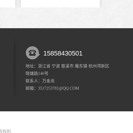
15858430501
地址：浙江省 宁波 慈溪市 庵东镇 杭州湾新区
18067266931
晓塘路146号
联系人：万金龙
邮箱：3517253781@QQ.COM
有权利.