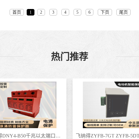
首页
1
2
3
4
5
6
下页
尾页
热门推荐
飞纳得DNY4-B50千兆以太端口机柜II级弱电浪涌宽电压