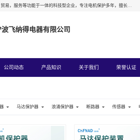
宁波飞纳得电器有限公司以工业电器为主导，集研发，制造，贸易，服务等功能于一体的科技型企业，专注电机保护多年，擅长单片机技术在工业控制、电力电子、汽车电子等领域的应用。主要产品有电机保护器，缺相保护器，相序保护器，电压电流表，浪涌保护器，温控器等我们的使命是通过系统的解决方案为客户创造高的价值，我们也热诚欢迎国内外客户来公司考察交流。
宁波飞纳得电器有限公司
公司动态
产品知识
关于我们
荣誉认证
器
马达保护器
浪涌保护器
断路器
传感器