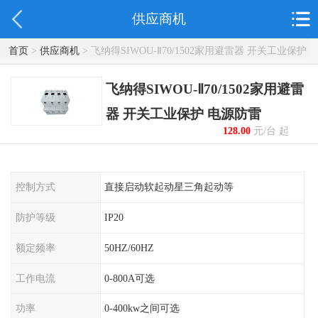
供应商机
首页
>
供应商机
> 飞纳得SIWOU-Ⅱ70/1502家用避雷器 开关工业保护
电源防雷
飞纳得SIWOU-Ⅱ70/1502家用避雷
器 开关工业保护 电源防雷
128.00
元/台 起
控制方式
直接启动软起动星三角起动等
防护等级
IP20
额定频率
50HZ/60HZ
工作电流
0-800A可选
功率
0-400kw之间可选