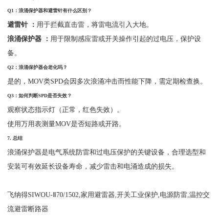
Q1
：浪涌保护器和避雷针有什么区别？
避雷针
：
用于拦截直击雷，将雷电流引入大地。
浪涌保护器
：
用于限制感应雷或开关操作引起的过电压，保护设
备。
Q2
：浪涌保护器会老化吗？
是的，
MOV类SPD会因多次浪涌冲击而性能下降，需定期检查换。
Q3
：如何判断
SPD
是否失效？
观察状态指示灯（正常，红色失效）。
使用万用表测量
MOV是否短路或开路。
7.
总结
浪涌保护器是电气系统防雷和过电压保护的关键设备，合理选型和
安装可有效延长设备寿命，减少雷击和电涌造成的损失。
飞纳得SIWOU-Ⅱ70/1502,家用避雷器,开关工业保护,电源防雷,温控交
流避雷断路器