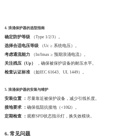
4.
浪涌保护器的选型指南
确定防护等级
（
Type 1/2/3）。
选择合适电压等级
（
Uc ≥ 系统电压）。
考虑通流能力
（
In/Imax ≥ 预期浪涌电流）。
关注残压（
Up）
，确保被保护设备的耐压水平。
检查认证标准
（如
IEC 61643、UL 1449）。
5.
浪涌保护器的安装与维护
安装位置
：
尽量靠近被保护设备，减少引线长度。
接地要求
：
确保低阻抗接地（
<10Ω）。
定期检查
：
观察
SPD状态指示灯，换失效模块。
6.
常见问题