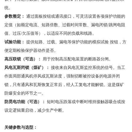
统。
参数整定：
通过面板按钮或通讯接口，可灵活设置各项保护功能的
定值（如额定电流、短路倍数、过载时间常数、漏电闭锁
/跳闸电阻
值、过压/欠压值等），以适应不同的负载和线路。
试验功能：
提供短路、过载、漏电等保护功能的模拟试验
按钮，方
便定期检验保护器动作是否。
高压联锁（可选）：
用于控制高压配电装置的断路器分闸。
风电瓦斯闭锁（煤矿）：
接收来自风电瓦斯监控系统的信号。当工
作面局部通风机停风或瓦斯浓度，强制切断被控设备的电源并闭
锁，只有通风和瓦斯恢复正常后，经人工复电才能解锁。这是煤矿
防爆安全的环节之一。
防晃电功能（可选）：
短时电压跌落或中断时维持接触器吸合或按
设定逻辑重启动，减少生产中断。
关键参数与选型：