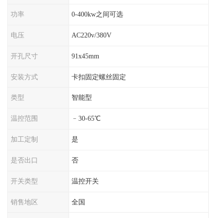
功率
0-400kw之间可选
电压
AC220v/380V
开孔尺寸
91x45mm
安装方式
卡扣固定螺丝固定
类型
智能型
温控范围
﹣30-65℃
加工定制
是
是否出口
否
开关类型
温控开关
销售地区
全国