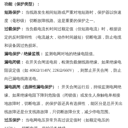
功能（保护类型）：
短路保护：
当线路发生相间短路或严重对地短路时，保护器以快速
度（毫秒级）
切断故障线路。这是重要的保护之一。
过载保护：
当负载电流长时间过额定值（但短路电流）时，根据设
定的反时限特性
（电流越大，动作时间越短）切断电源，防止电缆
和设备因过热损坏。
漏电保护
/ 绝缘监视：
监测电网对地的绝缘电阻值。
漏电闭锁：
在开关合闸送电前，检测负载侧线路绝缘。如果绝缘电
阻设定值（如
40KΩ/1140V, 22KΩ/660V），则禁止开关合闸 ，防止
向已漏电线路送电。
漏电跳闸（选择性漏电保护）：
开关合闸运行后，持续监测电网绝
缘。如果绝缘电阻下降到危险值（闭锁值）或发生人身触电单相接
地故障时，切断电源
。的保护器还具有选择性
，能区分是总开关出
线故障还是分支线路故障，只切断故障分支，减少停电范围。
过压保护：
当电网电压异常升高过设定值时（如额定电压的