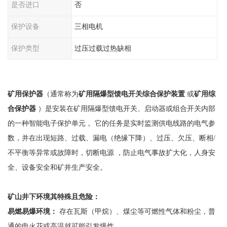
是否进口
否
保护设备
三相电机
保护类型
过压过载过热缺相
矿用保护器
（通常称为
矿用隔爆型馈电开关综合保护装置
或
矿用综
合保护器
）是安装在矿用隔爆型馈电开关、启动器或组合开关内部
的一种智能电子保护单元
。它的任务是实时监测供电线路的电气参
数，并在出现短路、过载、漏电（绝缘下降）、过压、欠压、断相
/
不平衡等异常或故障时，切断电源 ，防止电气事故扩大化，人身安
全、设备安全和矿井生产安全。
矿山井下环境其特殊且危险：
易燃易爆环境：
存在瓦斯（甲烷）、煤尘等可燃性气体和粉尘，普
通的电火花或高温就可能引发爆炸。