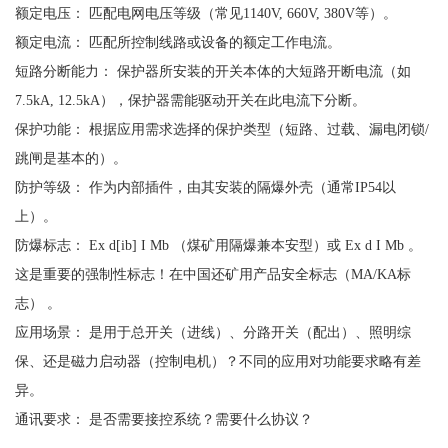
额定电压：
匹配电网电压等级（常见
1140V, 660V, 380V等）。
额定电流：
匹配所控制线路或设备的额定工作电流。
短路分断能力：
保护器所安装的开关本体的大短路开断电流（如
7.5kA, 12.5kA），保护器需能驱动开关在此电流下分断。
保护功能：
根据应用需求选择的保护类型（短路、过载、漏电闭锁
/
跳闸是基本的）。
防护等级：
作为内部插件，由其安装的隔爆外壳（通常
IP54以
上）。
防爆标志：
Ex d[ib] I Mb （煤矿用隔爆兼本安型）或 Ex d I Mb 。
这是重要的强制性标志！在中国还矿用产品安全标志（MA/KA标
志） 。
应用场景：
是用于总开关（进线）、分路开关（配出）、照明综
保、还是磁力启动器（控制电机）？不同的应用对功能要求略有差
异。
通讯要求：
是否需要接控系统？需要什么协议？