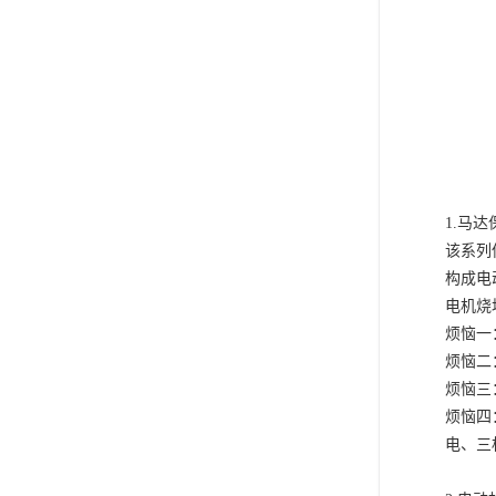
1.马
该系列
构成电
电机烧
烦恼一
烦恼二
烦恼三
烦恼四
电、三