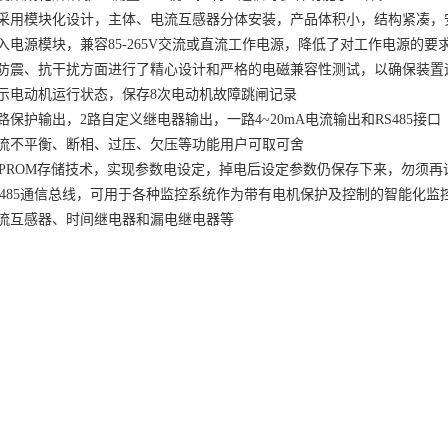
采用模块化设计，主体、电流互感器分体安装，产品体积小，结构紧凑，
入电源模块，兼容
85-265V交流或直流工作电源，降低了对工作电源的要
防震、抗干扰方面进行了精心设计和严格的电磁兼容性测试，以确保装置
示电动机运行状态，保存
8次电动机故障跳闸记录
路保护输出，
2路自定义继电器输出，一路4~20mA电流输出和RS485接口
流不平衡、断相、过压、欠压等功能用户可取可舍
2PROM存储技术，实现参数电设定，掉电后设定参数仍保存下来，勿须再
S485通信总线，可用于各种监控系统作为带有电机保护及控制的智能化监
流互感器、时间继电器和漏电继电器等