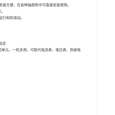
安装方便，在各种抽屉柜中可直接安装使用。
求。
运行和防误动。
设定
控单元
，
一机多用，可取代电流表、电压表、热继电