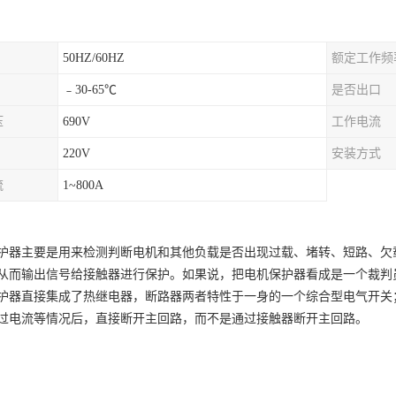
50HZ/60HZ
额定工作频
﹣30-65℃
是否出口
压
690V
工作电流
220V
安装方式
流
1~800A
护器主要是用来检测判断电机和其他负载是否出现过载、堵转、短路、欠
从而输出信号给接触器进行保护。如果说，把电机保护器看成是一个裁判
护器直接集成了热继电器，断路器两者特性于一身的一个综合型电气开关
过电流等情况后，直接断开主回路，而不是通过接触器断开主回路。