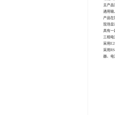
主产品
通用输
产品在
现场显
具有一
三相电
采用
E
采用
R
器、电