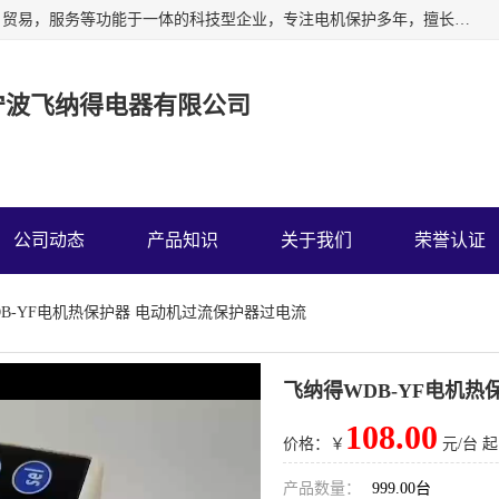
宁波飞纳得电器有限公司以工业电器为主导，集研发，制造，贸易，服务等功能于一体的科技型企业，专注电机保护多年，擅长单片机技术在工业控制、电力电子、汽车电子等领域的应用。主要产品有电机保护器，缺相保护器，相序保护器，电压电流表，浪涌保护器，温控器等我们的使命是通过系统的解决方案为客户创造高的价值，我们也热诚欢迎国内外客户来公司考察交流。
宁波飞纳得电器有限公司
公司动态
产品知识
关于我们
荣誉认证
DB-YF电机热保护器 电动机过流保护器过电流
飞纳得WDB-YF电机
108.00
价格：￥
元/台 起
产品数量：
999.00台