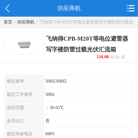
供应商机
首页
>
供应商机
> 飞纳得CPB-M20T等电位避雷器写字楼防雷过载光
伏汇流箱
飞纳得CPB-M20T等电位避雷器
写字楼防雷过载光伏汇流箱
116.00
元/台 起
额定频率
50HZ/60HZ
额定工作频率
50Hz
温控范围
﹣30-65℃
是否出口
否
额定绝缘电压
690V