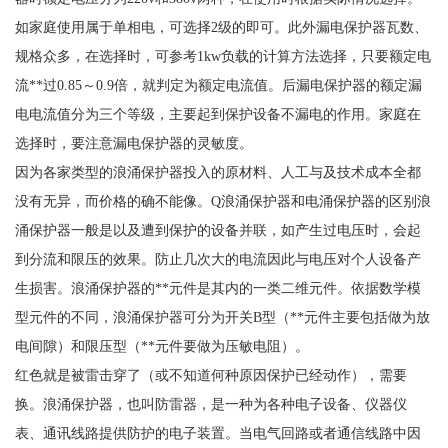
如家庭使用属于单相电，可选择2级的即可。此外漏电保护器瓦数、
规格众多，在选择时，可参考1kw负载的计算方法选择，只要额定电
流**过0.85～0.9倍，就判定为额定电流值。后漏电保护器的额定漏
电电流值分为三个等级，主要起到保护设备不漏电的作用。家庭在
选择时，要注意漏电保护器的灵敏度。
因为各家类型的浪涌保护器投入的原材料、人工与及技术成本全都
没有无异，而价格的确不能像。
Q浪涌保护器和电涌保护器的区别浪
涌保护器一般是以及遭到保护的设备并联，如产生过电压时，会起
到分流和限压的效果。防止几次大的电流因此与电压对个人设备产
生损害。浪涌保护器的**元件是其内的一类二维元件。依据数学模
型元件的不同，浪涌保护器可分为开关B型（**元件主要包括做为放
电间隙）和限压型（**元件要做为压敏电阻）。
红色就是被雷击穿了（或不知道何种原因保护已经动作），需要
换。浪涌保护器，也叫防雷器，是一种为各种电子设备、仪器仪
表、通讯线路提供防护的电子装置。当电气回路或者通信线路中因