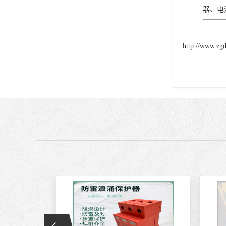
器、电
http://www.zg