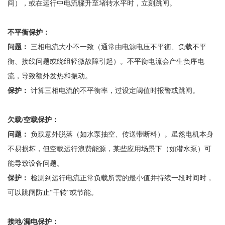
间），或在运行中电流骤升至堵转水平时，立刻跳闸。
不平衡保护：
问题：
三相电流大小不一致（通常由电源电压不平衡、负载不平
衡、接线问题或绕组轻微故障引起）。不平衡电流会产生负序电
流，导致额外发热和振动。
保护：
计算三相电流的不平衡率，过设定阈值时报警或跳闸。
欠载
/空载保护：
问题：
负载意外脱落（如水泵抽空、传送带断料）。虽然电机本身
不易损坏，但空载运行浪费能源，某些应用场景下（如潜水泵）可
能导致设备问题。
保护：
检测到运行电流正常负载所需的最小值并持续一段时间时，
可以跳闸防止
“干转”或节能。
接地
/漏电保护：