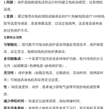
1.
间接：
保护器能根据电流和运行时间建立电机热模型，估算绕组
温度。
2.
直接：
通过预埋在电机绕组或轴承处的
PTC热敏电阻或PT100铂电
阻等温度传感器，直接测量温度，过设定值跳闸。这是最直接有效
的过热保护方式。
主要特点
/
优势
与智能化：
现代数字式电动机保护器采用微处理器技术，保护精度
高，设定灵活，能模拟电机的热积累效应。
多功能集成：
一个装置可提供前述多种保护功能，取代传统的分立
元件（如熔断器
+热继电器+缺相保护器）。
灵活性：
保护参数（如额定电流、过载级别、启动时间、跳闸延时
等）可根据具体电机和应用灵活设置。
性：
响应速度快，动作，显著减少因电气故障导致的电机烧毁事
故。
减少停机时间：
快速定位故障原因，缩短维修时间。
延长设备寿命：
有效防止电机在异常条件下运行，延长电机及其驱