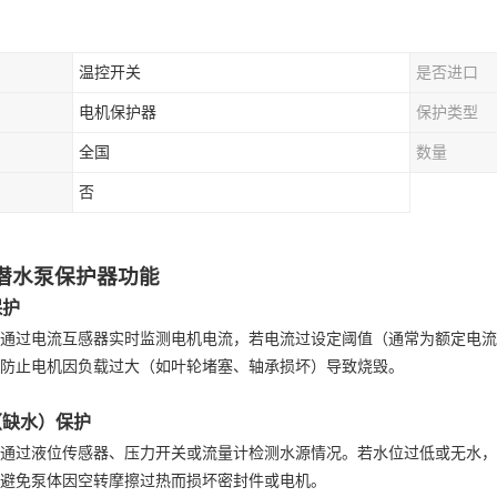
温控开关
是否进口
电机保护器
保护类型
全国
数量
否
潜水泵保护器功能
保护
通过电流互感器实时监测电机电流，若电流过设定阈值（通常为额定电流
防止电机因负载过大（如叶轮堵塞、轴承损坏）导致烧毁。
（缺水）保护
通过液位传感器、压力开关或流量计检测水源情况。若水位过低或无水，
避免泵体因空转摩擦过热而损坏密封件或电机。