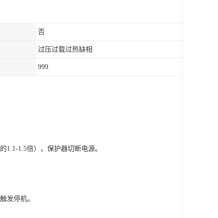
否
过压过载过热缺相
999
的
1.1-1.5倍），保护器切断电源。
触发停机。