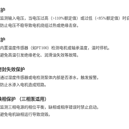
保护
监测输入电压，当电压过高（
>110%额定值）或过低（<85%额定值）
防止电压不稳导致电机绕组过热或绝缘击穿。
保护
内置温度传感器（如
PT100）检测电机或轴承温度，温时停机。
避免高温引发绝缘老化、润滑油失效等故障。
密封失效保护
通过湿度传感器或电检测泵体内部是否渗水，触发报警。
防止水渗入电机造成短路。
缺相保护 （三相泵适用）
监测三相电源的相位平衡，缺相或相序错误时禁止启动。
避免电机缺相运行导致烧毁。