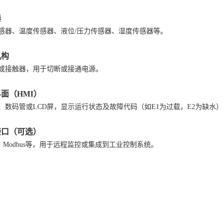
器
感器、温度传感器、液位
/压力传感器、湿度传感器等。
机构
或接触器，用于切断或接通电源。
界面（
HMI
）
、数码管或
LCD屏，显示运行状态及故障代码（如E1为过载，E2为缺水
接口（可选）
85、Modbus等，用于远程监控或集成到工业控制系统。