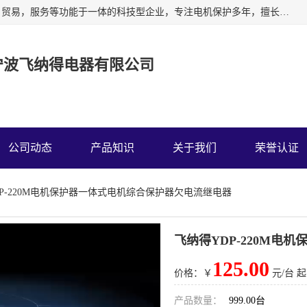
宁波飞纳得电器有限公司以工业电器为主导，集研发，制造，贸易，服务等功能于一体的科技型企业，专注电机保护多年，擅长单片机技术在工业控制、电力电子、汽车电子等领域的应用。主要产品有电机保护器，缺相保护器，相序保护器，电压电流表，浪涌保护器，温控器等我们的使命是通过系统的解决方案为客户创造高的价值，我们也热诚欢迎国内外客户来公司考察交流。
宁波飞纳得电器有限公司
公司动态
产品知识
关于我们
荣誉认证
DP-220M电机保护器一体式电机综合保护器欠电流继电器
飞纳得YDP-220M
125.00
价格：￥
元/台 起
产品数量：
999.00台