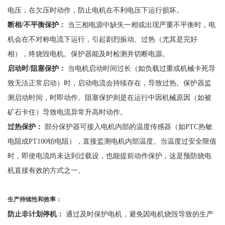
电压，在欠压时动作，防止电机在不利电压下运行损坏。
断相
/不平衡保护：
当三相电源中缺失一相或出现严重不平衡时，电
机会在不对称电流下运行，引起剧烈振动、过热（尤其是完好
相），终烧毁电机。保护器能及时检测并切断电源。
启动时
/阻塞保护：
当电机启动时间过长（如负载过重或机械卡死导
致无法正常启动）时，启动电流会持续存在，导致过热。保护器监
测启动时间，时即动作。阻塞保护则是在运行中因机械原因（如被
矿石卡住）导致电流异常升高时动作。
过热保护：
部分保护器可接入电机内部的温度传感器（如
PTC热敏
电阻或PT100铂电阻），直接监测电机内部温度。当温度过安全限值
时，即使电流尚未达到过载设，也能提前动作保护，这是预防烧电
机直接有效的方式之一。
生产持续性和效率：
防止非计划停机：
通过及时保护电机，避免因电机烧毁导致的生产