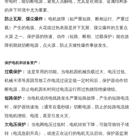
带电时，能切断电源，避免人员触电，尤其是在潮湿、金属结构多
的井下环境中尤为重要。
防止瓦斯、煤尘爆炸：
电机故障（如严重短路、断相运行、严重过
载）产生的电弧、火花或过热表面是井下瓦斯、煤尘爆炸的主要点
火源
之一。保护器的快速、动作（短路、断相、过载保护）能在故
障初期就切断电源，点火源，防止灾难性爆炸事故发生。
保护电机和设备资产：
过载保护：
这是常用的功能。当电机因机械负载过大、电压过低、
机械卡滞等原因导致工作电流过设定值一定时间后，保护器动作切
断电源，防止电机因长时间过电流运行而过热烧毁绝缘绕组。
短路保护：
当电机或供电线路发生严重短路故障，产生的短路电流
时，保护器快速地
（通常在毫秒级）切断电源，防止的短路电流烧
毁电机绕组、电缆，甚至引发火灾。
欠电压保护：
当电网电压过低时，电机转矩下降，可能导致转子堵
转（电流急剧升高），或使正在运行的电机无法启动。保护器监测