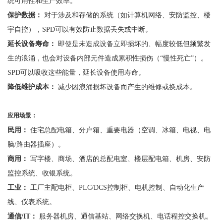
统可用性和生产效率。
保护数据：
对于涉及和存储的系统（如计算机网络、安防监控、楼
宇自控），
SPD可以有效防止数据丢失或中断。
延长设备寿命：
即使是未造成设备立即损坏的、幅度较低但频繁发
生的浪涌，也会对设备内部元件造成累积性损伤（
“慢性死亡”）。
SPD可以吸收这些能量，延长设备使用寿命。
降低维护成本：
减少因浪涌损坏设备而产生的维修或换成本。
应用场景：
民用：
住宅总配电箱、分户箱、重要电器（空调、冰箱、电视、电
脑
/路由器插座）。
商用：
写字楼、商场、酒店的总配电室、楼层配电箱、机房、安防
监控系统
、
收银系统。
工业：
工厂主配电柜、
PLC/DCS控制柜、电机控制、自动化生产
线、仪表系统。
通信
/IT：
服务器机房、通信基站、网络交换机、电话程控交换机。