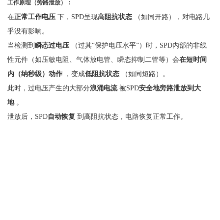
工作原理（旁路泄放）：
在
正常工作电压
下，
SPD呈现
高阻抗状态
（如同开路），对电路几
乎没有影响。
当检测到
瞬态过电压
（过其
“保护电压水平”）时，SPD内部的非线
性元件（如压敏电阻、气体放电管、瞬态抑制二管等）会
在短时间
内（纳秒级）动作
，变成
低阻抗状态
（如同短路）。
此时，过电压产生的大部分
浪涌电流
被
SPD
安全地旁路泄放到大
地
。
泄放后，
SPD
自动恢复
到高阻抗状态，电路恢复正常工作。