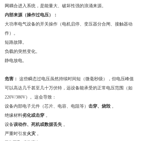
网耦合进入系统，是能量大、破坏性强的浪涌来源。
内部来源（操作过电压）：
大功率电气设备的开关操作（电机启停、变压器分合闸、接触器动
作）。
短路故障。
负载的突然变化。
静电放电。
危害：
这些瞬态过电压虽然持续时间短（微毫秒级），但电压峰值
可以高达几千甚至几十万伏特，远设备能承受的正常电压范围（如
220V/380V）。这会导致：
设备内部电子元件（芯片、电容、电阻等）
击穿、烧毁
。
绝缘材料
劣化或击穿
。
设备
误动作、死机或数据丢失
。
严重时引发
火灾
。