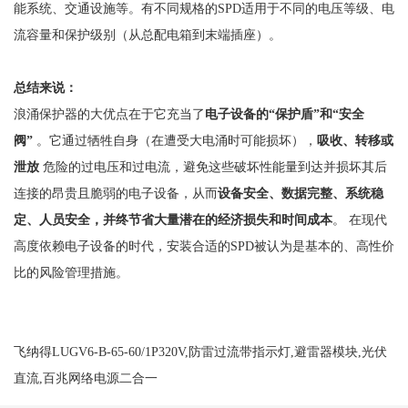
能系统、交通设施等。有不同规格的
SPD适用于不同的电压等级、电
流容量和保护级别（从总配电箱到末端插座）。
总结来说：
浪涌保护器的大优点在于它充当了
电子设备的
“保护盾”和“安全
阀”
。它通过牺牲自身（在遭受大电涌时可能损坏），
吸收、转移或
泄放
危险的过电压和过电流，避免这些破坏性能量到达并损坏其后
连接的昂贵且脆弱的电子设备，从而
设备安全、数据完整、系统稳
定、人员安全，并终节省大量潜在的经济损失和时间成本
。
在现代
高度依赖电子设备的时代，安装合适的
SPD被认为是基本的、高性价
比的风险管理措施。
飞纳得LUGV6-B-65-60/1P320V,防雷过流带指示灯,避雷器模块,光伏
直流,百兆网络电源二合一