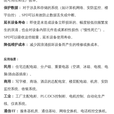
统可用性和生产效率。
保护数据：
对于涉及和存储的系统（如计算机网络、安防监控、楼
宇自控），
SPD可以有效防止数据丢失或中断。
延长设备寿命：
即使是未造成设备立即损坏的、幅度较低但频繁发
生的浪涌，也会对设备内部元件造成累积性损伤（
“慢性死亡”）。
SPD可以吸收这些能量，延长设备使用寿命。
降低维护成本：
减少因浪涌损坏设备而产生的维修或换成本。
应用场景：
民用：
住宅总配电箱、分户箱、重要电器（空调、冰箱、电视、电
脑
/路由器插座）。
商用：
写字楼、商场、酒店的总配电室、楼层配电箱、机房、安防
监控系统
、
收银系统。
工业：
工厂主配电柜、
PLC/DCS控制柜、电机控制、自动化生产
线、仪表系统。
通信
/IT：
服务器机房、通信基站、网络交换机、电话程控交换机。