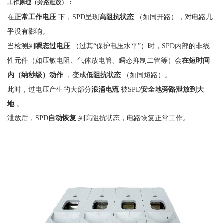
工作原理（旁路泄放）：
在
正常工作电压
下，
SPD呈现
高阻抗状态
（如同开路），对电路几
乎没有影响。
当检测到
瞬态过电压
（过其
“保护电压水平”）时，SPD内部的非线
性元件（如压敏电阻、气体放电管、瞬态抑制二管等）会
在短时间
内（纳秒级）动作
，变成
低阻抗状态
（如同短路）。
此时，过电压产生的大部分
浪涌电流
被
SPD
安全地旁路泄放到大
地
。
泄放后，
SPD
自动恢复
到高阻抗状态，电路恢复正常工作。