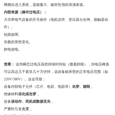
网耦合进入系统，是能量大、破坏性强的浪涌来源。
内部来源（操作过电压）：
大功率电气设备的开关操作（电机启停、变压器分合闸、接触器动
作）。
短路故障。
负载的突然变化。
静电放电。
危害：
这些瞬态过电压虽然持续时间短（微毫秒级），但电压峰值
可以高达几千甚至几十万伏特，远设备能承受的正常电压范围（如
220V/380V）。这会导致：
设备内部电子元件（芯片、电容、电阻等）
击穿、烧毁
。
绝缘材料
劣化或击穿
。
设备
误动作、死机或数据丢失
。
严重时引发
火灾
。