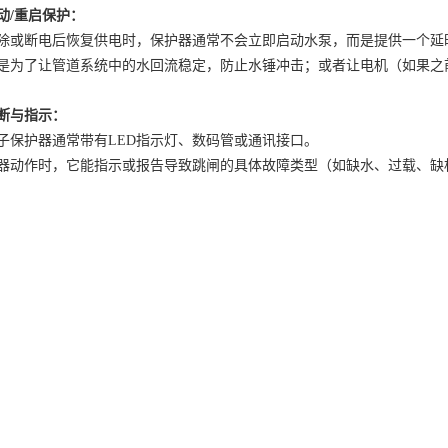
动
/重启保护：
除或断电后恢复供电时，保护器通常不会立即启动水泵，而是提供一个延
是为了让管道系统中的水回流稳定，防止水锤冲击；或者让电机（如果之
断与指示：
子保护器通常带有
LED指示灯、数码管或通讯接口。
器动作时，它能指示或报告导致跳闸的具体故障类型（如缺水、过载、缺