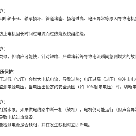
护：
因叶轮卡死、轴承损坏、管道堵塞、扬程过高、电压异常等原因导致电机
。
防止电机因长时间过电流而过热烧毁绕组绝缘。
护：
类似，但响应可能快，针对短路、严重堵转等导致电流瞬间急剧增大的故
过压保护：
压过低（欠压）会增大电机电流，导致过热；电压过高（过压）会冲击电
监测电源电压，当电压出设定的安全范围（如
±10%额定电压）时，切断
护：
相潜水泵，如果供电线路中断一相（缺相），电机仍可能运行（但声音异
导致电机过热烧毁。
能检测电源是否缺相，并在发生缺相时立即断电。