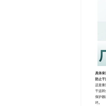
具体来
防止干
这是重
干运转
保护器
坏。