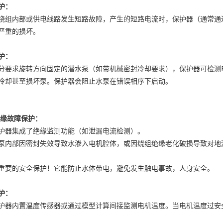
护：
绕组内部或供电线路发生短路故障，产生的短路电流时，保护器（通常通
严重的损坏。
护：
分要求旋转方向固定的潜水泵（如带机械密封冷却要求），保护器可检测
冷却甚至损坏泵。保护器会阻止水泵在错误相序下启动。
绝缘故障保护：
护器集成了绝缘监测功能（如泄漏电流检测）。
泵内部因密封失效导致水渗入电机腔体，或因绕组绝缘老化破损导致对地
重要的安全保护！它能防止水体带电，避免发生触电事故，人身安全。
护：
护器内置温度传感器或通过模型计算间接监测电机温度。当电机温度过安