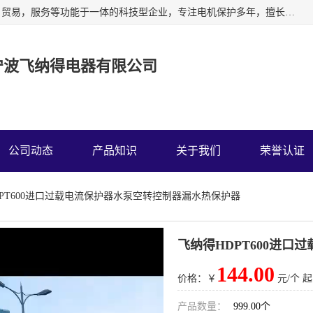
宁波飞纳得电器有限公司以工业电器为主导，集研发，制造，贸易，服务等功能于一体的科技型企业，专注电机保护多年，擅长单片机技术在工业控制、电力电子、汽车电子等领域的应用。主要产品有电机保护器，缺相保护器，相序保护器，电压电流表，浪涌保护器，温控器等我们的使命是通过系统的解决方案为客户创造高的价值，我们也热诚欢迎国内外客户来公司考察交流。
宁波飞纳得电器有限公司
公司动态
产品知识
关于我们
荣誉认证
DPT600进口过载电流保护器水泵空转控制器漏水热保护器
飞纳得HDPT600进
144.00
价格：￥
元/个 起
产品数量：
999.00个