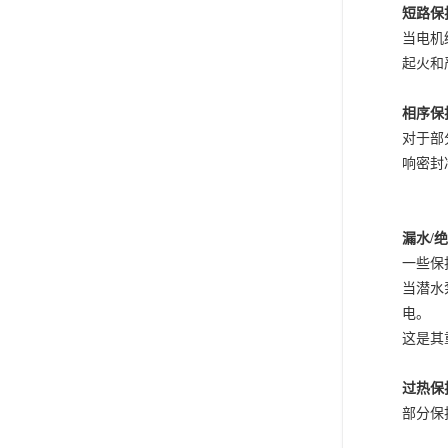
短路保
当电机
起火和
相序保
对于部
响密封
漏水
/
一些保
当潜水
电。
这是其
过热保
部分保