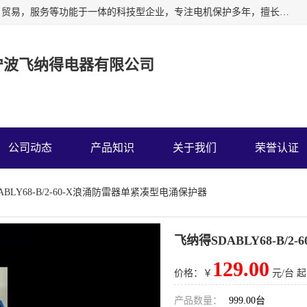
宁波飞纳得电器有限公司以工业电器为主导，集研发，制造，贸易，服务等功能于一体的科技型企业，专注电机保护多年，擅长单片机技术在工业控制、电力电子、汽车电子等领域的应用。主要产品有电机保护器，缺相保护器，相序保护器，电压电流表，浪涌保护器，温控器等我们的使命是通过系统的解决方案为客户创造高的价值，我们也热诚欢迎国内外客户来公司考察交流。
宁波飞纳得电器有限公司
公司动态
产品知识
关于我们
荣誉认证
ABLY68-B/2-60-X浪涌防雷器单紧凑型电涌保护器
飞纳得SDABLY68-B/
129.00
价格：￥
元/台 起
产品数量：
999.00台