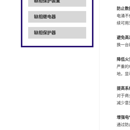
缺相保护装置
防止数
电涌不
缺相继电器
续可用
缺相保护器
避免高
换一台
降低火
严重的
地，显
提高系
对于商
减少意
增强电
通过防