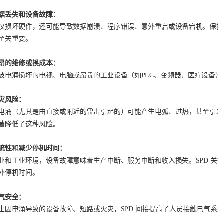
据丢失和设备故障：
仅损坏硬件，还可能导致数据崩溃、程序错误、意外重启或设备宕机。保
至关重要。
昂的维修或换成本：
被电涌损坏的电视、电脑或昂贵的工业设备（如
PLC、变频器、医疗设备
灾风险：
电涌（尤其是由直接或附近的雷击引起的）可能产生电弧、过热，甚至引
著降低了这种风险。
统性和减少停机时间：
业和工业环境，设备故障意味着生产中断、服务中断和收入损失。
SPD
外停机时间。
气安全：
止因电涌导致的设备故障、短路或火灾，
SPD 间接提高了人员接触电气