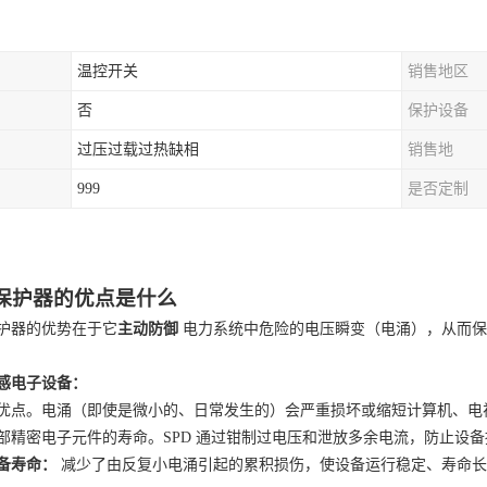
温控开关
销售地区
否
保护设备
过压过载过热缺相
销售地
999
是否定制
保护器的优点是什么
护器的优势在于它
主动防御
电力系统中危险的电压瞬变（电涌），从而保
感电子设备：
优点。电涌（即使是微小的、日常发生的）会严重损坏或缩短计算机、电
部精密电子元件的寿命。
SPD 通过钳制过电压和泄放多余电流，防止设
备寿命：
减少了由反复小电涌引起的累积损伤，使设备运行稳定、寿命长