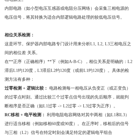
内部电路（如小型电压互感器或电阻分压网络）会采集三相电源的
电压信号，将其转换为适合内部逻辑电路处理的较低电压信号。
相位关系检测：
这是环节。保护器内部电路专门设计用来分析
L1, L2, L3三相电压之
间的相位差 关系。
在
**正序（正确相序）**下（例如A-B-C），相位关系是明确的：L2
滞后L1约120度，L3滞后L2约120度（或前L1约120度）。具体的检
测方法有多种：
过零检测
+ 逻辑比较：
电路检测每一相电压从负变正（或正变负）
的过零点时刻。通过比较三个过零点信号出现的先后顺序，就能判
断相序是否正确（如
L1过零 -> L2过零 -> L3过零为正序）。
RC移相 + 电平检测：
利用电阻电容网络对其中两相（如
L1和L3）
进行适当移相（例如移相60度或90度）。在正序时，移相后的信号
与三相（L2）信号在特定时刻会满足特定的逻辑电平组合