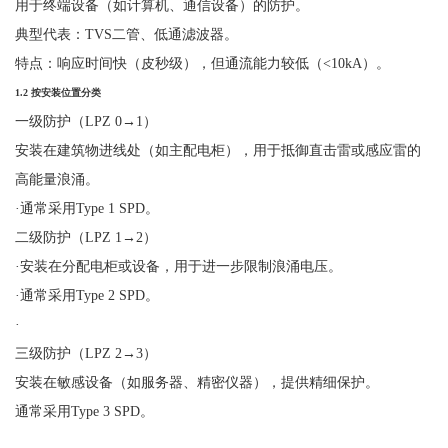
用于终端设备（如计算机、通信设备）的防护。
典型代表：
TVS二管、低通滤波器。
特点：响应时间快（皮秒级），但通流能力较低（
<10kA）。
1.2
按安装位置分类
一级防护（
LPZ 0
→
1
）
安装在建筑物进线处（如主配电柜），用于抵御直击雷或感应雷的
高能量浪涌。
·
通常采用
Type 1 SPD。
二级防护（
LPZ 1
→
2
）
·
安装在分配电柜或设备，用于进一步限制浪涌电压。
·
通常采用
Type 2 SPD。
·
三级防护（
LPZ 2
→
3
）
安装在敏感设备（如服务器、精密仪器），提供精细保护。
通常采用
Type 3 SPD
。