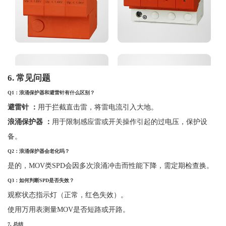
6.
常见问题
Q1
：浪涌保护器和避雷针有什么区别？
避雷针
：
用于拦截直击雷，将雷电流引入大地。
浪涌保护器
：
用于限制感应雷或开关操作引起的过电压，保护设
备。
Q2
：浪涌保护器会老化吗？
是的，
MOV类SPD会因多次浪涌冲击而性能下降，需定期检查换。
Q3
：如何判断
SPD
是否失效？
观察状态指示灯（正常，红色失效）。
使用万用表测量
MOV是否短路或开路。
7.
总结