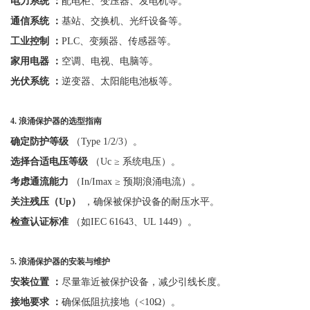
电力系统
：
配电柜、变压器、发电机等。
通信系统
：
基站、交换机、光纤设备等。
工业控制
：
PLC、变频器、传感器等。
家用电器
：
空调、电视、电脑等。
光伏系统
：
逆变器、太阳能电池板等。
4.
浪涌保护器的选型指南
确定防护等级
（
Type 1/2/3）。
选择合适电压等级
（
Uc ≥ 系统电压）。
考虑通流能力
（
In/Imax ≥ 预期浪涌电流）。
关注残压（
Up）
，确保被保护设备的耐压水平。
检查认证标准
（如
IEC 61643、UL 1449）。
5.
浪涌保护器的安装与维护
安装位置
：
尽量靠近被保护设备，减少引线长度。
接地要求
：
确保低阻抗接地（
<10Ω）。