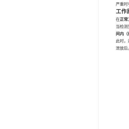
严重时
工作
在
正常
当检测
间内（
此时，
泄放后