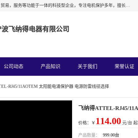
宁波飞纳得电器有限公司以工业电器为主导，集研发，制造，贸易，服务等功能于一体的科技型企业，专注电机保护多年，擅长单片机技术在工业控制、电力电子、汽车电子等领域的应用。主要产品有电机保护器，缺相保护器，相序保护器，电压电流表，浪涌保护器，温控器等我们的使命是通过系统的解决方案为客户创造高的价值，我们也热诚欢迎国内外客户来公司考察交流。
宁波飞纳得电器有限公司
公司动态
产品知识
关于我们
荣誉认证
TEL-RJ45/11AOTEM 太阳能电涌保护器 电源防雷线径选择
飞纳得ATTEL-RJ45
114.00
价格：￥
元/台 起
产品数量：
999.00台