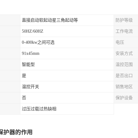
直接启动软起动星三角起动等
防护等级
50HZ/60HZ
工作电流
0-400kw之间可选
电压
91x45mm
安装方式
智能型
温控范围
是
是否出口
温控开关
销售地区
否
保护设备
过压过载过热缺相
保护器的作用