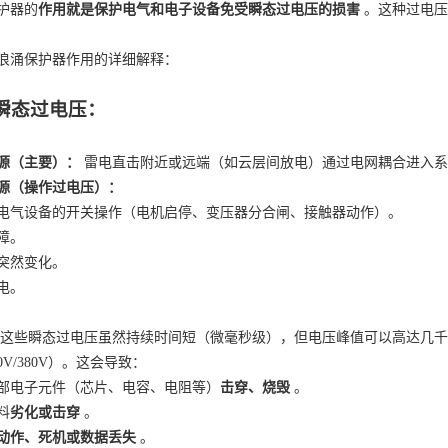
护器的
作用就是保护电气和电子设备免受瞬态过电压的损害
。这种过电压
浪涌保护器作用的详细解释：
瞬态过电压：
源（主要）：
雷电直击附近或远端（如云层间放电）通过电网耦合进入系
源（操作过电压）：
电气设备的开关操作（电机启停、变压器分合闸、接触器动作）。
障。
突然变化。
电。
这些瞬态过电压虽然持续时间短（微毫秒级），但电压峰值可以高达几千
20V/380V）。这会导致：
部电子元件（芯片、电容、电阻等）
击穿、烧毁
。
料
劣化或击穿
。
动作、死机或数据丢失
。