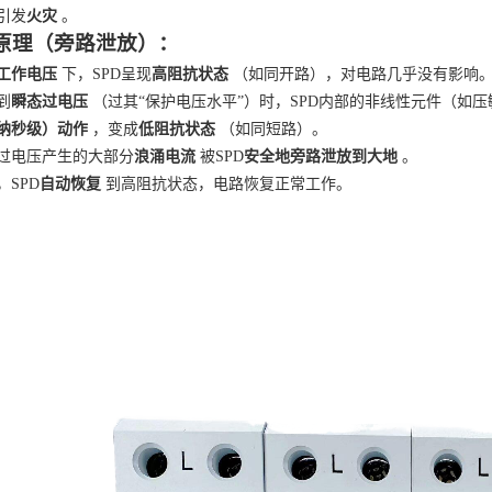
引发
火灾
。
原理（旁路泄放）：
工作电压
下，
SPD呈现
高阻抗状态
（如同开路），对电路几乎没有影响
到
瞬态过电压
（过其
“保护电压水平”）时，SPD内部的非线性元件（如
纳秒级）动作
，变成
低阻抗状态
（如同短路）。
过电压产生的大部分
浪涌电流
被
SPD
安全地旁路泄放到大地
。
，
SPD
自动恢复
到高阻抗状态，电路恢复正常工作。