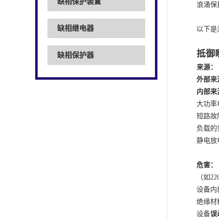
缺相保护装置
浪涌保
缺相继电器
以下是
抵御
缺相保护器
来源：
外部来
内部来
大功率
短路故
负载的
静电放
危害：
（如
2
设备内
绝缘材
设备
误