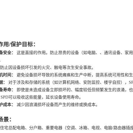
作用
/
保护目标：
备安全：
这是直接的作用。防止昂贵的设备（如电脑、、通讯设备、家用
。
防止因设备损坏引发的火灾、触电等次生安全事故。
机时间：
避免设备损坏导致的系统瘫痪和生产中断，提高系统可用性和生
据：
对于涉及和存储的系统（如计算机网络、安防监控、楼宇自控），
S
备寿命：
即使是未造成设备立即损坏的、幅度较低但频繁发生的浪涌，也
。SPD可以吸收这些能量，延长设备使用寿命。
护成本：
减少因浪涌损坏设备而产生的维修或换成本。
场景：
住宅总配电箱、分户箱、重要电器（空调、冰箱、电视、电脑
/路由器插