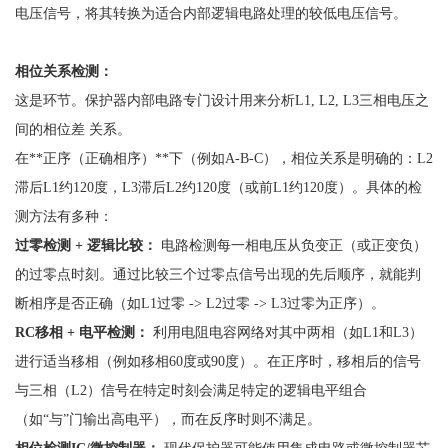
电压信号，将其转换为适合内部逻辑电路处理的较低电压信号。
相位关系检测：
这是环节。保护器内部电路专门设计用来分析
L1, L2, L3三相电压之
间的相位差 关系。
在
**正序（正确相序）**下（例如A-B-C），相位关系是明确的：L2
滞后L1约120度，L3滞后L2约120度（或前L1约120度）。具体的检
测方法有多种：
过零检测
+ 逻辑比较：
电路检测每一相电压从负变正（或正变负）
的过零点时刻。通过比较三个过零点信号出现的先后顺序，就能判
断相序是否正确（如
L1过零 -> L2过零 -> L3过零为正序）。
RC移相 + 电平检测：
利用电阻电容网络对其中两相（如
L1和L3）
进行适当移相（例如移相60度或90度）。在正序时，移相后的信号
与三相（L2）信号在特定时刻会满足特定的逻辑电平组合
（如“与”门输出高电平），而在反序时则不满足。
相位检测
IC/微控制器：
现代保护器可能使用集成电路或微控制器芯