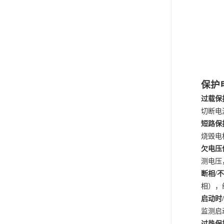
保护
过载保
切断电
短路保
烧毁电
欠电压
测电压
断相
/
相），
启动时
监测启
过热保