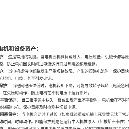
电机和设备资产：
护：
这是常用的功能。当电机因机械负载过大、电压过低、机械卡滞等
源，防止电机因长时间过电流运行而过热烧毁绝缘绕组。
护：
当电机或供电线路发生严重短路故障，产生的短路电流时，保护器快
机绕组、电缆，甚至引发火灾。
保护：
当电网电压过低时，电机转矩下降，可能导致转子堵转（电流急剧
，在欠压时动作，防止电机在不利电压下运行损坏。
不平衡保护：
当三相电源中缺失一相或出现严重不平衡时，电机会在不对
终烧毁电机。保护器能及时检测并切断电源。
/阻塞保护：
当电机启动时间过长（如负载过重或机械卡死导致无法正常
动时间，时即动作。阻塞保护则是在运行中因机械原因（如被矿石卡住）
护：
部分保护器可接入电机内部的温度传感器（如
PTC热敏电阻或PT1