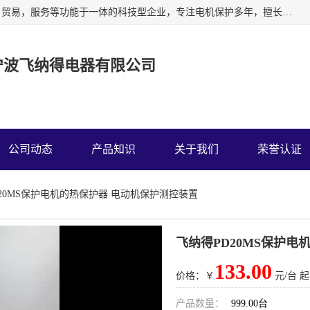
宁波飞纳得电器有限公司以工业电器为主导，集研发，制造，贸易，服务等功能于一体的科技型企业，专注电机保护多年，擅长单片机技术在工业控制、电力电子、汽车电子等领域的应用。主要产品有电机保护器，缺相保护器，相序保护器，电压电流表，浪涌保护器，温控器等我们的使命是通过系统的解决方案为客户创造高的价值，我们也热诚欢迎国内外客户来公司考察交流。
宁波飞纳得电器有限公司
公司动态
产品知识
关于我们
荣誉认证
D20MS保护电机的热保护器 电动机保护测控装置
飞纳得PD20MS保护电
133.00
价格：￥
元/台 起
产品数量：
999.00台