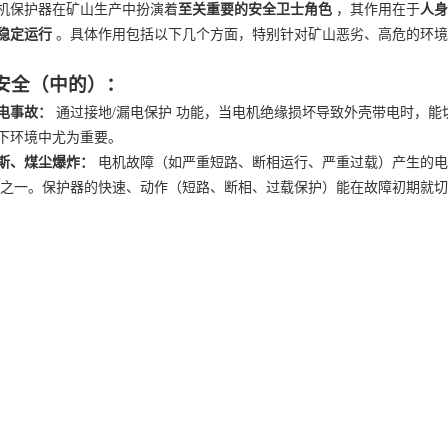
机保护器在矿山生产中扮演着
至关重要的安全卫士角色
，其作用在于
人身
稳定运行
。具体作用包括以下几个方面，特别针对矿山恶劣、高危的环境
安全（中的）：
电事故：
通过接地
/漏电保护 功能，当电机绝缘损坏导致外壳带电时，
下环境中尤为重要。
斯、煤尘爆炸：
电机故障（如严重短路、断相运行、严重过载）产生的电
之一。保护器的快速、动作（短路、断相、过载保护）能在故障初期就切