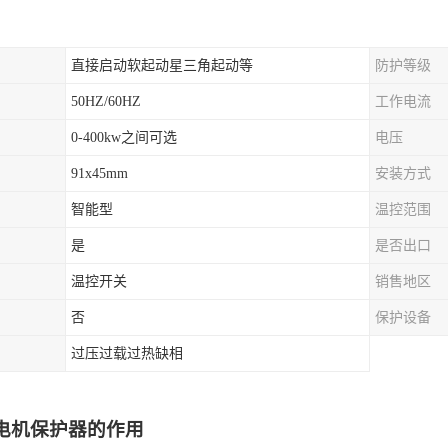
直接启动软起动星三角起动等
防护等级
50HZ/60HZ
工作电流
0-400kw之间可选
电压
91x45mm
安装方式
智能型
温控范围
是
是否出口
温控开关
销售地区
否
保护设备
过压过载过热缺相
电机保护器的作用