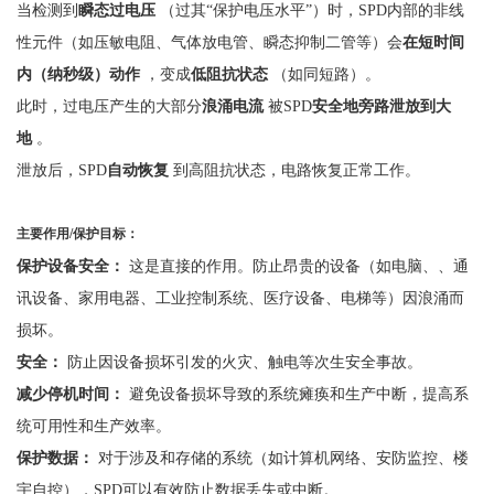
当检测到
瞬态过电压
（过其
“保护电压水平”）时，SPD内部的非线
性元件（如压敏电阻、气体放电管、瞬态抑制二管等）会
在短时间
内（纳秒级）动作
，变成
低阻抗状态
（如同短路）。
此时，过电压产生的大部分
浪涌电流
被
SPD
安全地旁路泄放到大
地
。
泄放后，
SPD
自动恢复
到高阻抗状态，电路恢复正常工作。
主要作用
/
保护目标：
保护设备安全：
这是直接的作用。防止昂贵的设备（如电脑、、通
讯设备、家用电器、工业控制系统、医疗设备、电梯等）因浪涌而
损坏。
安全：
防止因设备损坏引发的火灾、触电等次生安全事故。
减少停机时间：
避免设备损坏导致的系统瘫痪和生产中断，提高系
统可用性和生产效率。
保护数据：
对于涉及和存储的系统（如计算机网络、安防监控、楼
宇自控），
SPD可以有效防止数据丢失或中断。