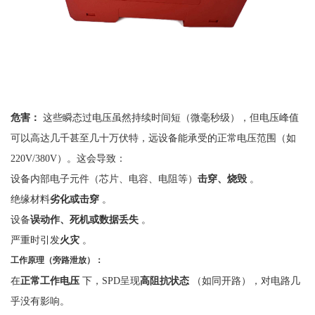
危害：
这些瞬态过电压虽然持续时间短（微毫秒级），但电压峰值
可以高达几千甚至几十万伏特，远设备能承受的正常电压范围（如
220V/380V）。这会导致：
设备内部电子元件（芯片、电容、电阻等）
击穿、烧毁
。
绝缘材料
劣化或击穿
。
设备
误动作、死机或数据丢失
。
严重时引发
火灾
。
工作原理（旁路泄放）：
在
正常工作电压
下，
SPD呈现
高阻抗状态
（如同开路），对电路几
乎没有影响。