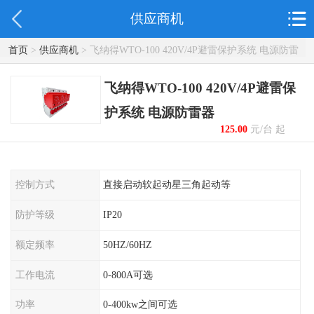
供应商机
首页
>
供应商机
> 飞纳得WTO-100 420V/4P避雷保护系统 电源防雷
器
飞纳得WTO-100 420V/4P避雷保
护系统 电源防雷器
125.00
元/台 起
控制方式
直接启动软起动星三角起动等
防护等级
IP20
额定频率
50HZ/60HZ
工作电流
0-800A可选
功率
0-400kw之间可选