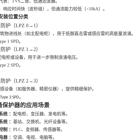
代表：
TVS二管、低通滤波器。
：响应时间快（皮秒级），但通流能力较低（
<10kA）。
安装位置分类
级防护（
LPZ 0
→
1
）
建筑物进线处（如主配电柜），用于抵御直击雷或感应雷的高能量浪涌。
ype 1 SPD。
级防护（
LPZ 1
→
2
）
配电柜或设备，用于进一步限制浪涌电压。
ype 2 SPD。
级防护（
LPZ 2
→
3
）
敏感设备（如服务器、精密仪器），提供精细保护。
用
Type 3 SPD
。
涌保护器的应用场景
系统
：
配电柜、变压器、发电机等。
系统
：
基站、交换机、光纤设备等。
控制
：
PLC、变频器、传感器等。
电器
：
空调、电视、电脑等。