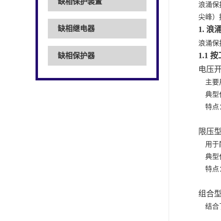
缺相保护装置
浪涌保
尖峰）
缺相继电器
1.
浪
浪涌保
1.1
按
缺相保护器
电压
主要
典型
特点
限压
用于
典型
特点
组合
结合