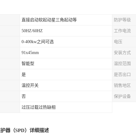
直接启动软起动星三角起动等
防护等级
50HZ/60HZ
工作电流
0-400kw之间可选
电压
91x45mm
安装方式
智能型
温控范围
是
是否出口
温控开关
销售地区
否
保护设备
过压过载过热缺相
保护器（
SPD
）详细描述