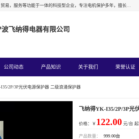
宁波飞纳得电器有限公司以工业电器为主导，集研发，制造，贸易，服务等功能于一体的科技型企业，专注电机保护多年，擅长单片机技术在工业控制、电力电子、汽车电子等领域的应用。主要产品有电机保护器，缺相保护器，相序保护器，电压电流表，浪涌保护器，温控器等我们的使命是通过系统的解决方案为客户创造高的价值，我们也热诚欢迎国内外客户来公司考察交流。
宁波飞纳得电器有限公司
公司动态
产品知识
关于我们
荣誉认证
-I35/2P/3P光伏电源保护器 二级浪涌保护器
飞纳得YK-I35/2P/
122.00
价格：￥
元/台 起
产品数量：
999.00台