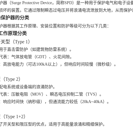
护器（
Surge Protective Device，简称SPD）是一种用于保护
损坏的装置。它通过限制瞬态过电压并将浪涌电流泄放到大地，从而保护
涌保护器的分类
护器根据其工作原理、安装位置和防护等级可分为以下几类：
工作原理分类
开关型（
Type 1
）
用于直击雷防护（如建筑物防雷系统）。
代表：气体放电管（
GDT）、火花间隙。
：高放电能力（可达
100kA以上），但响应时间较慢（微秒级）。
型（
Type 2
）
配电系统或设备端的浪涌防护。
代表：压敏电阻（
MOV）、瞬态电压抑制二管（TVS）。
：响应时间快（纳秒级），但通流能力较低（
20kA~40kA）。
型（
Type 1+2
）
了开关型和限压型的优点，适用于高能量浪涌和精细保护。