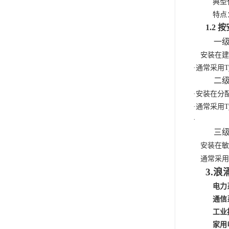
典型
特点
1.2
按
一
安装在
·
通常采用
T
二
·
安装在分
·
通常采用
T
·
三
安装在
通常采
3.
浪
电力
通信
工业
家用