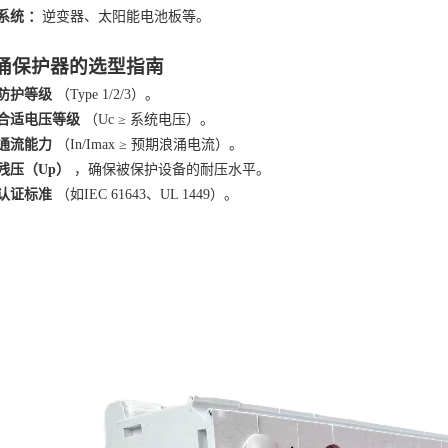
系统
：
逆变器、太阳能电池板等。
涌保护器的选型指南
防护等级
（
Type 1/2/3）。
合适电压等级
（
Uc ≥ 系统电压）。
通流能力
（
In/Imax ≥ 预期浪涌电流）。
残压（
Up）
，确保被保护设备的耐压水平。
认证标准
（如
IEC 61643、UL 1449）。