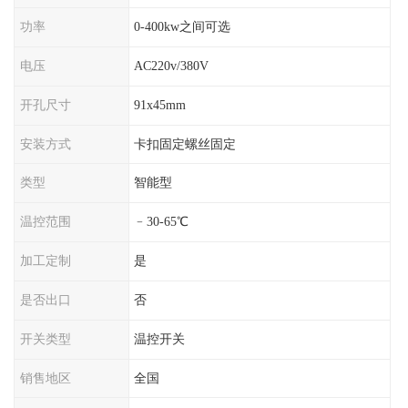
功率
0-400kw之间可选
电压
AC220v/380V
开孔尺寸
91x45mm
安装方式
卡扣固定螺丝固定
类型
智能型
温控范围
﹣30-65℃
加工定制
是
是否出口
否
开关类型
温控开关
销售地区
全国