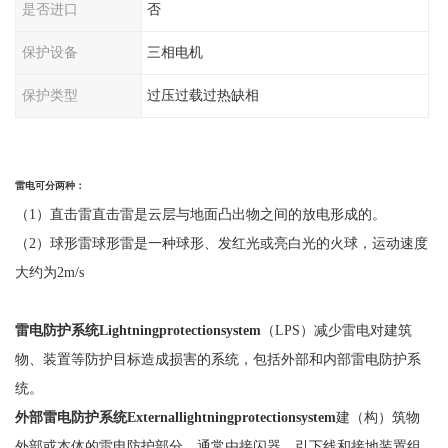
是否进口
否
保护设备
三相电机
保护类型
过压过载过热缺相
雷电可分
两
种：
（
1）直击雷直击雷是云层与地面凸出物之间的放电形成的。
（
2）球形雷球形雷是一种球形、发红光或亮白光的火球，运动速度
大约为2m/s
雷电防护系统
Lightningprotectionsystem
（
LPS）减少雷电对建筑
物、装置等防护目标造成损害的系统，包括外部和内部雷电防护系
统。
外部雷电防护系统
Externallightningprotectionsystem
建（构）筑物
外部或本体的雷电防护部分，通常由接闪器、引下线和接地装置组