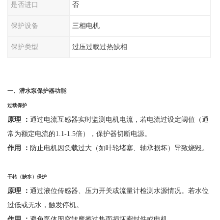
是否进口
否
保护设备
三相电机
保护类型
过压过载过热缺相
一、
潜水泵保护器功能
过载保护
原理
：
通过电流互感器实时监测电机电流，若电流过设定阈值（通
常为额定电流的
1.1-1.5倍），保护器切断电源。
作用
：
防止电机因负载过大（如叶轮堵塞、轴承损坏）导致烧毁。
干转（缺水）保护
原理
：
通过液位传感器、压力开关或流量计检测水源情况。若水位
过低或无水，触发停机。
作用
：
避免泵体因空转摩擦过热而损坏密封件或电机。