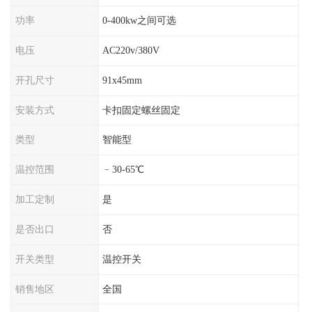
功率
0-400kw之间可选
电压
AC220v/380V
开孔尺寸
91x45mm
安装方式
卡扣固定螺丝固定
类型
智能型
温控范围
﹣30-65℃
加工定制
是
是否出口
否
开关类型
温控开关
销售地区
全国