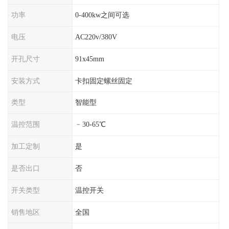
功率
0-400kw之间可选
电压
AC220v/380V
开孔尺寸
91x45mm
安装方式
卡扣固定螺丝固定
类型
智能型
温控范围
﹣30-65℃
加工定制
是
是否出口
否
开关类型
温控开关
销售地区
全国