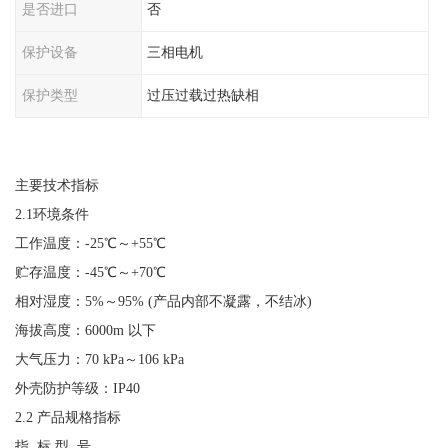
是否进口
否
保护设备
三相电机
保护类型
过压过载过热缺相
主要技术指标
2.1环境条件
工作温度：
-25℃～+55℃
贮存温度：
-45℃～+70℃
相对湿度：
5%～95% (产品内部不凝露，不结冰)
海拔高度：
6000m 以下
大气压力：
70 kPa～106 kPa
外壳防护等级：
IP40
2.2 产品规格指标
指
标 型 号