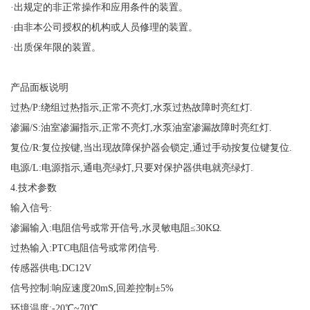
·出规定的非正常操作和应用条件的装置。
·由非本公司授权的机构或人员修理的装置。
·出质保年限的装置。
产品面板说明
过热
/P:绕组过热指示,正常不亮灯,水泵过热故障时亮红灯.
渗漏
/S:油室渗漏指示,正常不亮灯,水泵油室渗漏故障时亮红灯.
复位
/R:复位按键,当出现故障保护器会锁定,通过手动按复位键复位.
电源
/L:电源指示,通电亮绿灯,只要对保护器供电就亮绿灯.
4.技术参数
输入信号
:
渗漏输入
:电阻信号或常开信号,水灵敏电阻≤30KΩ.
过热输入
:PTC电阻信号或常闭信号.
传感器供电
:DC12V
信号控制
:响应速度20mS,回差控制±5%
环境温度
:-20℃~70℃