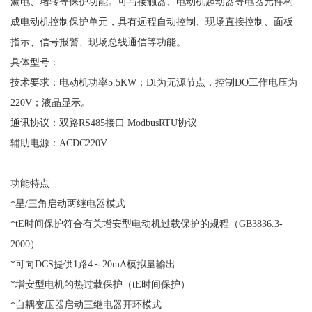
漏电、堵转等保护功能。可与接触器、电动机起动器等电器元件构
成电动机控制保护单元，具有远程自动控制、现场直接控制、面板
指示、信号报警、现场总线通信等功能。
具体型号：
技术要求：电动机功率
5.5KW；DI为无源节点，控制DO工作电压为
220V；液晶显示。
通讯协议：双路
RS485接口 ModbusRTU协议
辅助电源：
ACDC220V
功能特点
*星/三角启动两继电器模式
*tE时间保护符合有关增安型电动机过载保护的规程（GB3836.3-
2000）
*可向DCS提供1路4～20mA模拟量输出
*增安型电机的热过载保护（tE时间保护）
*自耦变压器启动三继电器开环模式