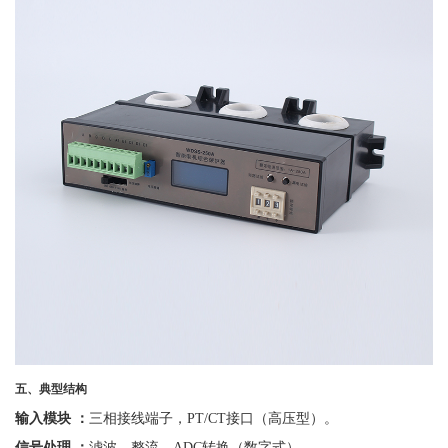
五、典型结构
输入模块
：
三相接线端子，
PT/CT接口（高压型）。
信号处理
：
滤波、整流、
ADC转换（数字式）。