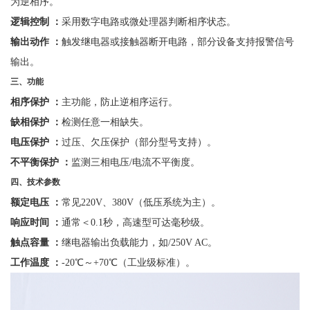
为逆相序。
逻辑控制
：
采用数字电路或微处理器判断相序状态。
输出动作
：
触发继电器或接触器断开电路，部分设备支持报警信号
输出。
三、功能
相序保护
：
主功能，防止逆相序运行。
缺相保护
：
检测任意一相缺失。
电压保护
：
过压、欠压保护（部分型号支持）。
不平衡保护
：
监测三相电压
/电流不平衡度。
四、技术参数
额定电压
：
常见
220V、380V（低压系统为主）。
响应时间
：
通常＜
0.1秒，高速型可达毫秒级。
触点容量
：
继电器输出负载能力，如
/250V AC。
工作温度
：
-20℃～+70℃（工业级标准）。