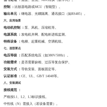
控制
：
比较器电路或
MCU（智能型）。
输出单元
：
继电器、光耦隔离、通讯接口（如
RS485）。
六、应用场景
电动机控制
：
泵、风机、压缩机等。
电源系统
：
发电机并网、配电柜进线监测。
特殊设备
：
电梯、起重机械、空调机组。
七、选型要点
电压等级
：
匹配系统电压（如
380V/50Hz）。
功能需求
：
是否需要缺相、过压等复合保护。
安装方式
：
导轨安装、面板固定等。
认证标准
：
CE、UL、GB/T 14048等。
八、安装调试
接线规范
：
严格按
L1、L2、L3标识接线。
中性线（
N）需接入（若设备需要）。