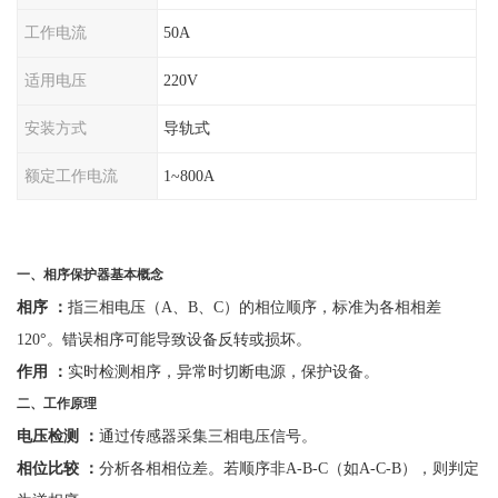
工作电流
50A
适用电压
220V
安装方式
导轨式
额定工作电流
1~800A
一、
相序保护器
基本概念
相序
：
指三相电压（
A、B、C）的相位顺序，标准为各相相差
120°。错误相序可能导致设备反转或损坏。
作用
：
实时检测相序，异常时切断电源，保护设备。
二、工作原理
电压检测
：
通过传感器采集三相电压信号。
相位比较
：
分析各相相位差。若顺序非
A-B-C（如A-C-B），则判定