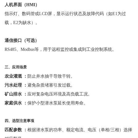
人机界面（
HMI
）
指示灯、数码管或
LCD屏，显示运行状态及故障代码（如E1为过
载，E2为缺水）。
通信接口（可选）
RS485、Modbus等，用于远程监控或集成到工业控制系统。
三、应用场景
农业灌溉
：
防止井水抽干导致干转。
污水处理
：
避免杂质堵塞引发过载。
矿山排水
：
应对复杂电压环境及高负载工况。
家庭供水
：
保护小型潜水泵延长使用寿命。
四、选型注意事项
匹配参数
：
根据潜水泵的功率、额定电流、电压（单相
/三相）选择