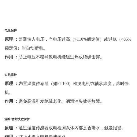
电压保护
原理
：
监测输入电压，当电压过高（
>110%额定值）或过低（<85%
额定值）时自动断电。
作用
：
防止电压不稳导致电机绕组过热或绝缘击穿。
过热保护
原理
：
内置温度传感器（如
PT100）检测电机或轴承温度，温时停
机。
作用
：
避免高温引发绝缘老化、润滑油失效等故障。
漏水
/
密封失效保护
原理
：
通过湿度传感器或电检测泵体内部是否渗水，触发报警。
作用
：
防止水渗入电机造成短路。