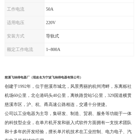
工作电流
50A
适用电压
220V
安装方式
导轨式
额定工作电流
1~800A
慈溪飞纳得电器厂
（
现改名为宁波飞纳得电器有限公司
）
创建于
1992年，位于慈溪市城北，风景秀丽的杭州湾畔，东离栎社
机场60公里，北仑港码头40公里，离铁路货站5公里，329国道横贯
慈溪市区，沪、杭、甬高速公路相连，交通十分便捷。
公司以工业电器为主导，集研发、制造、贸易、服务等功能于一体
的科技型企业，在单片机开发和嵌入式软件方面拥有一支技术团队
和十多年的开发经验，擅长单片机技术在工业控制、电力电子、汽