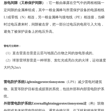
放电间隙（又称保护间隙）
：它一般由暴露在空气中的两根相隔一
定间隙的金属棒组成，其中一根金属棒与所需保护设备的电源相线
L1或零线（N）相连，另一根金属棒与接地线（PE）相连接，当瞬
时过电压袭来时，间隙被击穿，把一部分过电压的电荷引入大地，
避免了被保护设备上的电压升高。
雷电可分
两
种：
（
1）直击雷直击雷是云层与地面凸出物之间的放电形成的。
（
2）球形雷球形雷是一种球形、发红光或亮白光的火球，运动速度
大约为2m/s
雷电防护系统
Lightningprotectionsystem
（
LPS）减少雷电对建筑
物、装置等防护目标造成损害的系统，包括外部和内部雷电防护系
统。
外部雷电防护系统
Externallightningprotectionsystem
建（构）筑物
外部或本体的雷电防护部分，通常由接闪器、引下线和接地装置组