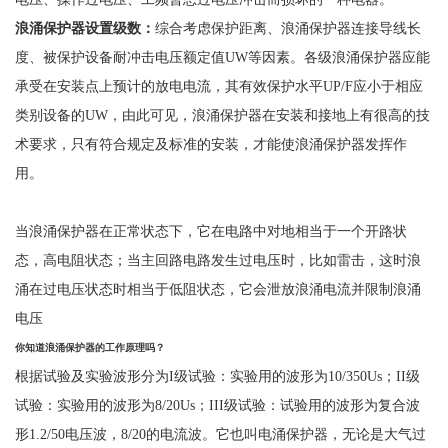
浪涌保护器设置级数
：
综合考虑保护距离、浪涌保护器连接导线长
度、被保护设备耐冲击电压额定值
UW等因素。各级浪涌保护器应能
承受在安装点上预计的放电电流，其有效保护水平UP/F应小于相应
类别设备的UW
，
由此可见，浪涌保护器在安装和接地上有很高的技
术要求，只有符合规定及标准的安装，才能使浪涌保护器发挥作
用。
当浪涌保护器在正常状态下，它在电路中对地相当于一个开路状
态，高电阻状态；当主回路电路发生过电压时，比如雷击，这时浪
涌在过电压状态时相当于低阻状态，它会泄放浪涌电流并限制浪涌
电压
你知道浪涌保护器的工作原理吗？
根据试验及实验波形分为
I级试验：实验用的波形为10/350Us；II级
试验：实验用的波形为8/20Us；III级试验：试验用的波形为复合波
形1.2/50电压波，8/20的电流波。它也叫电涌保护器，无论是大气过