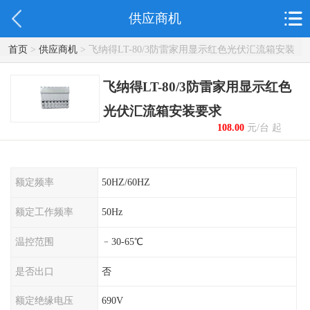
供应商机
首页
>
供应商机
> 飞纳得LT-80/3防雷家用显示红色光伏汇流箱安装
要求
飞纳得LT-80/3防雷家用显示红色
光伏汇流箱安装要求
108.00
元/台 起
额定频率
50HZ/60HZ
额定工作频率
50Hz
温控范围
﹣30-65℃
是否出口
否
额定绝缘电压
690V