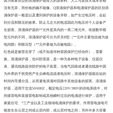
因为各家类型的浪涌保护器投入的原材料、人工与及技术成本全都
没有无异，而价格的确不能像。
Q浪涌保护器和电涌保护器的区别浪
涌保护器一般是以及遭到保护的设备并联，如产生过电压时，会起
到分流和限压的效果。防止几次大的电流因此与电压对个人设备产
生损害。浪涌保护器的**元件是其内的一类二维元件。依据数学模
型元件的不同，浪涌保护器可分为开关B型（**元件主要包括做为放
电间隙）和限压型（**元件要做为压敏电阻）。
红色就是被雷击穿了（或不知道何种原因保护已经动作），需要
换。浪涌保护器，也叫防雷器，是一种为各种电子设备、仪器仪
表、通讯线路提供防护的电子装置。当电气回路或者通信线路中因
为外界的干扰突然产生尖峰电流或者电压时，浪涌保护器能在短的
时间内导通分流，从而避免浪涌对回路中其他设备的损害。浪涌保
护器，适用于交流
50/60HZ，额定电压220V/380V的供电系统中，对
间接雷电和直接雷电影响或其他瞬时过压的电涌进行保护，适用于
家庭住宅、*三产业以及工业领域电涌保护的要求。作用雷电放电可
能发生在云层之间或云层内部，或云层对地之间；另外许多大容量