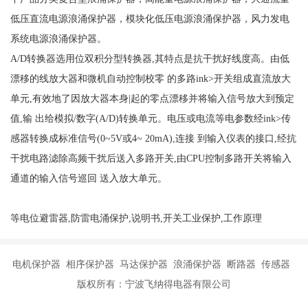
低压直流电源浪涌保护器，模块化低压电源浪涌保护器，风力发电
系统电源浪涌保护器。
A/D转换器选用位双积分型转换器,其特点是抗干扰好线度高。由低
漂移的线放大器和微机自动控制校零 的多路ink>开关组成直流放大
单元,有效地了因放大器本身|起的零点漂移并将输入信号放大到预定
值,输 出给模拟/数字(A/D)转换单元。电压或电流等电参数经ink>传
感器转换成标准信号(0~5V或4~ 20mA),连接 到输入仪表的接口,经抗
干扰电路滤除高频干扰后送入多路开关,由CPU控制多路开关将输入
通道的输入信号巡回 送入放大单元。
等电位避雷器,防雷电涌保护,说明书,开关工业保护,工作原理
电机保护器 相序保护器 马达保护器 浪涌保护器 断路器 传感器
版权所有：宁波飞纳得电器有限公司