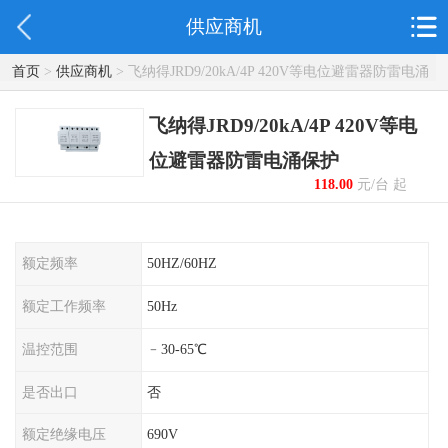
供应商机
首页
>
供应商机
> 飞纳得JRD9/20kA/4P 420V等电位避雷器防雷电涌
保护
飞纳得JRD9/20kA/4P 420V等电
位避雷器防雷电涌保护
118.00
元/台 起
额定频率
50HZ/60HZ
额定工作频率
50Hz
温控范围
﹣30-65℃
是否出口
否
额定绝缘电压
690V