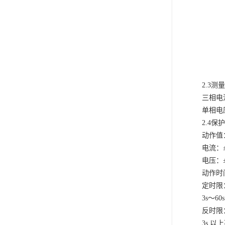
2.3测量
三相电
单相电
2.4保
动作值
电流：
电压：
动作时
定时限
3s～6
反时限
3s 以