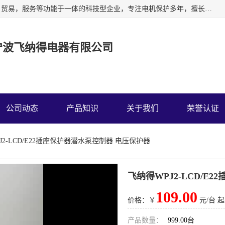
宁波飞纳得电器有限公司以工业电器为主导，集研发，制造，贸易，服务等功能于一体的科技型企业，专注电机保护多年，擅长单片机技术在工业控制、电力电子、汽车电子等领域的应用。主要产品有电机保护器，缺相保护器，相序保护器，电压电流表，浪涌保护器，温控器等我们的使命是通过系统的解决方案为客户创造高的价值，我们也热诚欢迎国内外客户来公司考察交流。
宁波飞纳得电器有限公司
公司动态
产品知识
关于我们
荣誉认证
J2-LCD/E22插座保护器潜水泵控制器 电压保护器
飞纳得WPJ2-LCD/E
109.00
价格：￥
元/台 起
产品数量：
999.00台