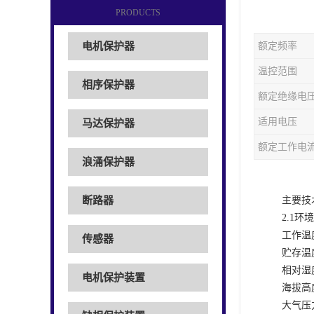
PRODUCTS
电机保护器
额定频率
温控范围
相序保护器
额定绝缘电
适用电压
马达保护器
额定工作电
浪涌保护器
断路器
主要技
2.1环
工作温
传感器
贮存温
相对湿
电机保护装置
海拔高
大气压