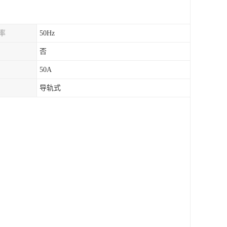
率
50Hz
否
50A
导轨式