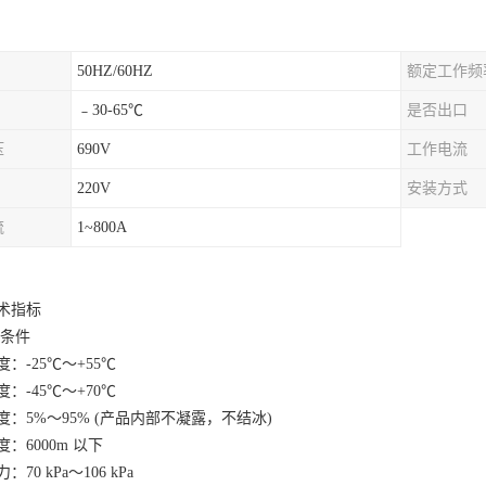
50HZ/60HZ
额定工作频
﹣30-65℃
是否出口
压
690V
工作电流
220V
安装方式
流
1~800A
术指标
境条件
度：
-25℃～+55℃
度：
-45℃～+70℃
度：
5%～95% (产品内部不凝露，不结冰)
度：
6000m 以下
力：
70 kPa～106 kPa