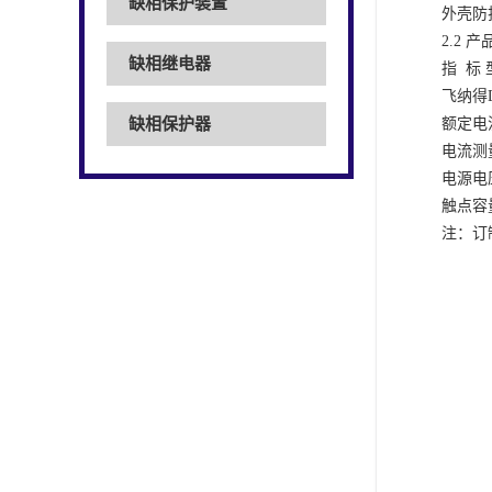
缺相保护装置
外壳防
2.2 
缺相继电器
指
标 
飞纳得
缺相保护器
额定电
电流测
电源电
触点容
注：订