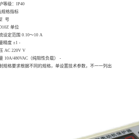
护等级：
IP40
产品规格指标
型 号
D10Z 单位
流设定范围
0.10～10 A
量精度
±1 -
压
AC 220V V
量
10A/480VAC（纯阻性负载） -
制规格要求根据不同的规格，单设置技术参数，不一一列出