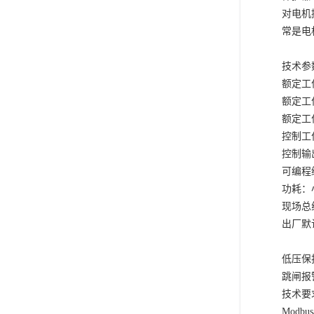
对电机
常是电
技术参
额定工
额定工
额定工
控制工
控制输
可编程
功耗：
现场总
出厂默
低压保
跳闸报
技术要
Modbu