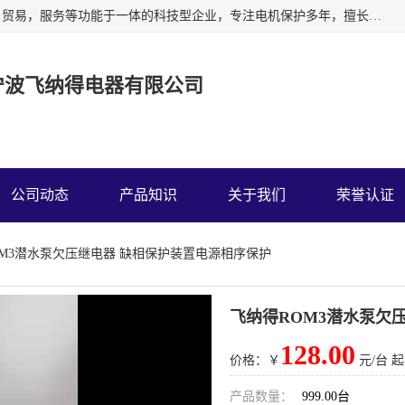
宁波飞纳得电器有限公司以工业电器为主导，集研发，制造，贸易，服务等功能于一体的科技型企业，专注电机保护多年，擅长单片机技术在工业控制、电力电子、汽车电子等领域的应用。主要产品有电机保护器，缺相保护器，相序保护器，电压电流表，浪涌保护器，温控器等我们的使命是通过系统的解决方案为客户创造高的价值，我们也热诚欢迎国内外客户来公司考察交流。
宁波飞纳得电器有限公司
公司动态
产品知识
关于我们
荣誉认证
OM3潜水泵欠压继电器 缺相保护装置电源相序保护
飞纳得ROM3潜水泵欠
128.00
价格：￥
元/台 起
产品数量：
999.00台