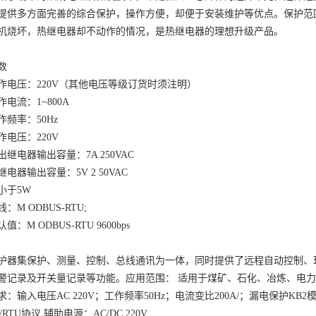
提供多方面完善的综合保护，操作方便，却便于安装维护等优点。保护范
机烧坏，热继电器却不动作的情况，是热继电器的理想升级产品。
数
作电压：
220V（其他电压等级订货时须注明）
作电流：
1~800A
作频率：
50Hz
作电压：
220V
出继电器输出容量：
7A 250VAC
继电器输出容量：
5V 2 50VAC
小于
5W
线：
M ODBUS-RTU;
认值：
M ODBUS-RTU 9600bps
护器集保护、测量、控制、总线通讯为一体，同时提供了远程自动控制、
警记录及开关量记录等功能。应用范围：
适用于煤矿、石化、冶炼、电力
求：输入电压
AC 220V；工作频率50Hz；电流变比200A/；漏电保护KB2
s/RTU协议 辅助电源：AC/DC 220V