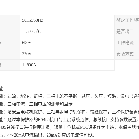
50HZ/60HZ
额定工作频
﹣30-65℃
是否出口
压
690V
工作电流
220V
安装方式
流
1~800A
能
能：过流、堵转、断相、三相电流不平衡、过压、欠压、短路、漏电（选
能：三相电流、三相电压的测量和显示
能：增安型电动机保护、三相异步电动机保护、馈线保护，三种保护装置
能：通过本保护器的
RS485接口与上层系统通信。总线接口支持参数设置
S485总线接口进行物理连接，通常上位机或PLC设备作为主站，本保护器
出：
4～20mA电流输出，20mA对应的电流值可设。