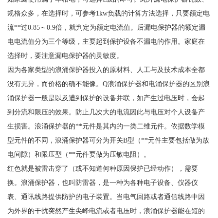
规格众多，在选择时，可参考1kw负载的计算方法选择，只要额定电
流**过0.85～0.9倍，就判定为额定电流值。后漏电保护器的额定漏
电电流值分为三个等级，主要起到保护设备不漏电的作用。家庭在
选择时，要注意漏电保护器的灵敏度。
因为各家类型的浪涌保护器投入的原材料、人工与及技术成本全都
没有无异，而价格的确不能像。
Q浪涌保护器和电涌保护器的区别浪
涌保护器一般是以及遭到保护的设备并联，如产生过电压时，会起
到分流和限压的效果。防止几次大的电流因此与电压对个人设备产
生损害。浪涌保护器的**元件是其内的一类二维元件。依据数学模
型元件的不同，浪涌保护器可分为开关B型（**元件主要包括做为放
电间隙）和限压型（**元件要做为压敏电阻）。
红色就是被雷击穿了（或不知道何种原因保护已经动作），需要
换。浪涌保护器，也叫防雷器，是一种为各种电子设备、仪器仪
表、通讯线路提供防护的电子装置。当电气回路或者通信线路中因
为外界的干扰突然产生尖峰电流或者电压时，浪涌保护器能在短的