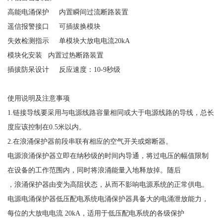
高能电涌保护
内置瞬间过流断路装置
遥信报警接口
可插拔换模块
失效检测指示
单模块大放电电流
20kA
模块化安装
内置过热断路装置
插拔防呆设计
反应速度：
10-9秒级
使用说明及注意事项
1.链接导线要采用与电源线路容量相同或大于电源线路的导线，总长
度应该控制在0.5米以内。
2.在浪涌保护器前段串联有相应的空气开关或熔断器。
电源浪涌保护器立即在纳秒级的时间内导通，将过电压的幅值限制
在设备的工作范围内，同时将浪涌能量入地释放掉。随后
，浪涌保护器由变为高阻状态，从而不影响电源系统的正常供电。
电源电涌保护器低压配电系统电涌保护器具备大的电涌泄放能力，
每位的大放电电流
20kA，适用于低压配电系统的各级保护