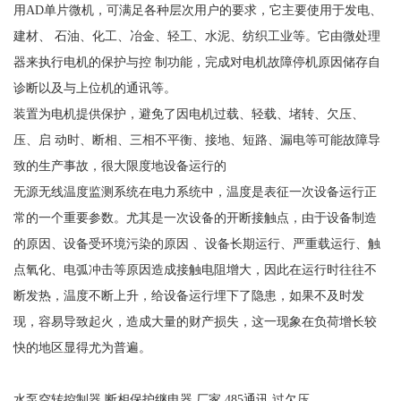
用
AD单片微机，可满足各种层次用户的要求，它主要使用于发电、
建材、 石油、化工、冶金、轻工、水泥、纺织工业等。它由微处理
器来执行电机的保护与控 制功能，完成对电机故障停机原因储存自
诊断以及与上位机的通讯等。
装置为电机提供保护，避免了因电机过载、轻载、堵转、欠压、
压、启
动时、断相、三相不平衡、接地、短路、漏电等可能故障导
致的生产事故，很大限度地设备运行的
无源无线温度监测系统在电力系统中，温度是表征一次设备运行正
常的一个重要参数。尤其是一次设备的开断接触点，由于设备制造
的原因、设备受环境污染的原因
、设备长期运行、严重载运行、触
点氧化、电弧冲击等原因造成接触电阻增大，因此在运行时往往不
断发热，温度不断上升，给设备运行埋下了隐患，如果不及时发
现，容易导致起火，造成大量的财产损失，这一现象在负荷增长较
快的地区显得尤为普遍。
水泵空转控制器,断相保护继电器,厂家,485通讯,过欠压