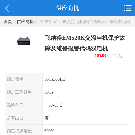
供应商机
首页
>
供应商机
> 飞纳得EM520K交流电机保护故障及维修报警代码
双电机
飞纳得EM520K交流电机保护故
障及维修报警代码双电机
105.00
元/台 起
额定频率
50HZ/60HZ
额定工作频率
50Hz
温控范围
﹣30-65℃
是否出口
否
额定绝缘电压
690V