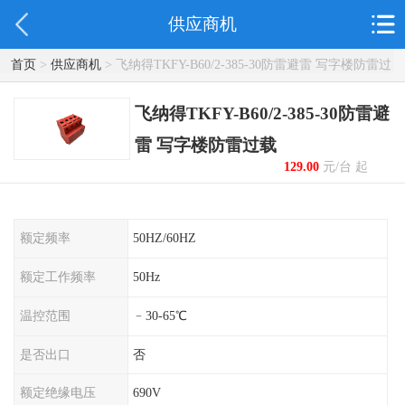
供应商机
首页
>
供应商机
> 飞纳得TKFY-B60/2-385-30防雷避雷 写字楼防雷过
载
飞纳得TKFY-B60/2-385-30防雷避
雷 写字楼防雷过载
129.00
元/台 起
额定频率
50HZ/60HZ
额定工作频率
50Hz
温控范围
﹣30-65℃
是否出口
否
额定绝缘电压
690V