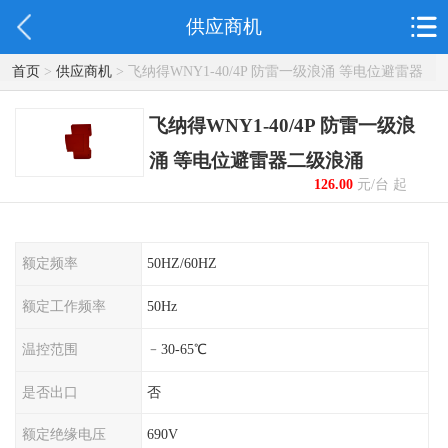
供应商机
首页
>
供应商机
> 飞纳得WNY1-40/4P 防雷一级浪涌 等电位避雷器
二级浪涌
飞纳得WNY1-40/4P 防雷一级浪
涌 等电位避雷器二级浪涌
126.00
元/台 起
额定频率
50HZ/60HZ
额定工作频率
50Hz
温控范围
﹣30-65℃
是否出口
否
额定绝缘电压
690V