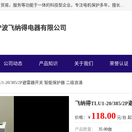
宁波飞纳得电器有限公司以工业电器为主导，集研发，制造，贸易，服务等功能于一体的科技型企业，专注电机保护多年，擅长单片机技术在工业控制、电力电子、汽车电子等领域的应用。主要产品有电机保护器，缺相保护器，相序保护器，电压电流表，浪涌保护器，温控器等我们的使命是通过系统的解决方案为客户创造高的价值，我们也热诚欢迎国内外客户来公司考察交流。
宁波飞纳得电器有限公司
公司动态
产品知识
关于我们
荣誉认证
U1-20/385/2P避雷器开关 智能保护器 二级浪涌
飞纳得TLU1-20/385
118.00
价格：￥
元/台 起
产品数量：
35.00台