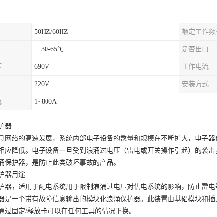
50HZ/60HZ
额定工作频
﹣30-65℃
是否出口
压
690V
工作电流
220V
安装方式
流
1~800A
护器
息网络的高速发展，系统内部电子设备的数量和规模在不断扩大，电子器
相应降低。电子设备一旦受到浪涌过电压（雷电或开关操作引起）的袭击
涌保护器，是防止此类破坏事故的产品。
护器用途
护器，适用于配电系统用于限制浪涌过电压对供电系统的影响，防止雷电
器是一个带有故障信息输出的模块化浪涌保护器。此装置由基础模块和插
通过固定
/释放卡可以在任何工具的情况下换。