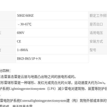
50HZ/60HZ
额定工作频
﹣30-65℃
是否出口
压
690V
适用电压
CE
安装方式
流
1~800A
型号
BKD-B65/1P＋N
分四种：
直击雷直击雷是云层与地面凸出物之间的放电形成的。
球形雷球形雷是一种球形、发红光或亮白光的火球，运动速度大约为2m/s
护系统
Lightningprotectionsystem（LPS）减少雷电对建筑物
。
部雷电防护系统Externallightningprotectionsystem建（构）筑
置组成，用于防直击雷。