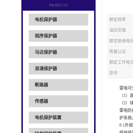
PRODUCTS
电机保护器
额定频率
温控范围
相序保护器
额定绝缘电
质量认证
马达保护器
额定工作电
浪涌保护器
型号
断路器
雷电可
（
1）
传感器
（
2）
雷电防
电机保护装置
护系统
8.1外
接地装