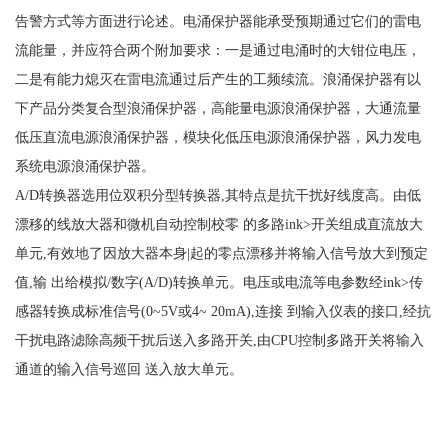
告警方式等方面进行论述。电涌保护器能承受预期通过它们的雷电
流能量，并应符合两个附加要求：一是通过电涌时的大钳位电压，
二是有能力熄灭在雷电流通过后产生的工频续流。浪涌保护器有以
下产品分类复合型浪涌保护器，高能量电源浪涌保护器，大通流量
低压直流电源浪涌保护器，模块化低压电源浪涌保护器，风力发电
系统电源浪涌保护器。
A/D转换器选用位双积分型转换器,其特点是抗干扰好线度高。由低
漂移的线放大器和微机自动控制校零 的多路ink>开关组成直流放大
单元,有效地了因放大器本身|起的零点漂移并将输入信号放大到预定
值,输 出给模拟/数字(A/D)转换单元。电压或电流等电参数经ink>传
感器转换成标准信号(0~5V或4~ 20mA),连接 到输入仪表的接口,经抗
干扰电路滤除高频干扰后送入多路开关,由CPU控制多路开关将输入
通道的输入信号巡回 送入放大单元。