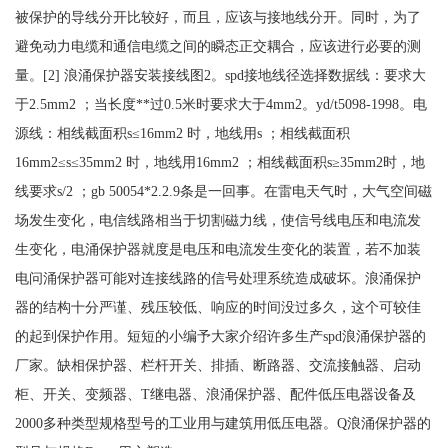
被保护的导线分开比较好，而且，应该与接地线分开。同时，为了
避免动力电缆和通信电缆之间的瞬态正交耦合，应该进行必要的测
量。
[2] 浪涌保护器安装接线图2。spd接地线径选择数据线：要求大
于2.5mm2 ；当长度**过0.5米时要求大于4mm2。yd/t5098-1998。电
源线：相线截面积s≤16mm2 时，地线用s ；相线截面积
16mm2≤s≤35mm2 时，地线用16mm2 ；相线截面积s≥35mm2时，地
线要求s/2 ；gb 50054*2.2.9条是一回事。在雷电天气时，大气空间磁
场发生变化，电信线路相当于切割磁力线，使信号线电压和电流发
生变化，电涌保护器就度是电压和电流发生变化的装置，若不加装
电问涌保护器可能对连接线路的信号处理系统造成破坏。浪涌保护
器的结构十分严谨、残压较低、响应的时间没过多久，这个可较佳
的起到保护作用。短短的小编予大家介绍许多生产spd浪涌保护器的
厂家。缺相保护器、栏杆开关、排插、断路器、交流接触器、启动
柜、开关、变频器、T继电器、浪涌保护器、配件低压电器设备及
2000多种类型规格型号的工业用与建筑用低压电器。Q浪涌保护器的