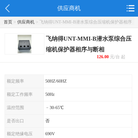
供应商机
首页
>
供应商机
> 飞纳得UNT-MMI-B潜水泵综合压缩机保护器相序
与断相
飞纳得UNT-MMI-B潜水泵综合压
缩机保护器相序与断相
126.00
元/台 起
额定频率
50HZ/60HZ
额定工作频率
50Hz
温控范围
﹣30-65℃
是否出口
否
额定绝缘电压
690V