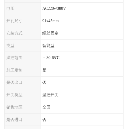
电压
AC220v/380V
开孔尺寸
91x45mm
安装方式
螺丝固定
类型
智能型
温控范围
﹣30-65℃
加工定制
是
是否出口
否
开关类型
温控开关
销售地区
全国
是否进口
否