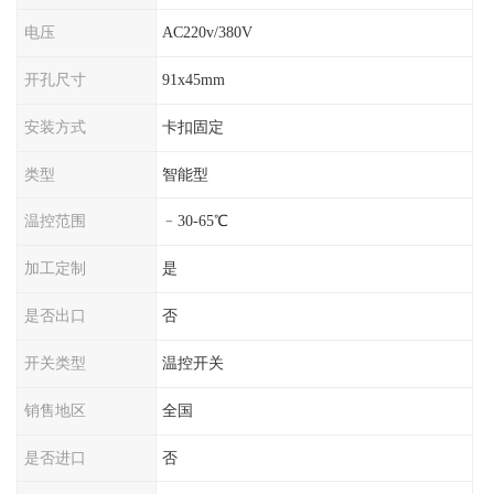
电压
AC220v/380V
开孔尺寸
91x45mm
安装方式
卡扣固定
类型
智能型
温控范围
﹣30-65℃
加工定制
是
是否出口
否
开关类型
温控开关
销售地区
全国
是否进口
否