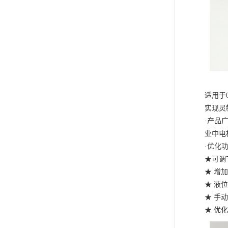
适用于
实现灵
·产品
业中电
·优化
★可调
★ 增
★ 液
★ 手
★ 优