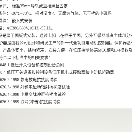
控单元： 标准35mm导轨或直接螺丝固定
境条件：-30℃~70℃、相对湿度<、无腐蚀气体、无干扰的电磁场。
示模块： 嵌入式安装
：AC380/660V,10HZ~55HZ。
产品是属于面板式安装，通过卡扣卡在柜子里面，另外互感器或者主体部分
护器是由我公司设计和研发生产的新一代全功能电动机控制器。保护器基于
，产品体积小，结构紧凑，安装方便，在低压控制终端MCC柜和1/4模数
符合以下标准中的相关要求：
14048.1 低压开关设备和控制设备总则
4048.4 低压开关设备和控制设备低压机电式接触器和电动机起动器
17626.2-1998 静电放电抗扰度试验
17626.3-1998 射频电磁场辐射抗扰度试验
17626.4-1998 电瞬变脉冲群抗扰度试验
7626.5-1999 浪涌(冲击)抗扰度试验