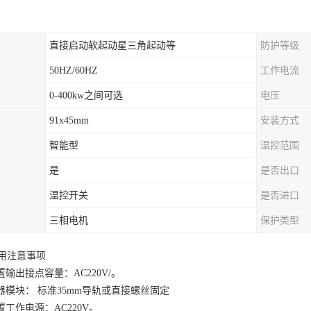
直接启动软起动星三角起动等
防护等级
50HZ/60HZ
工作电流
0-400kw之间可选
电压
91x45mm
安装方式
智能型
温控范围
是
是否出口
温控开关
是否进口
三相电机
保护类型
用注意事项
置输出接点容量：AC220V/。
感器模块： 标准35mm导轨或直接螺丝固定
置工作电源：AC220V。