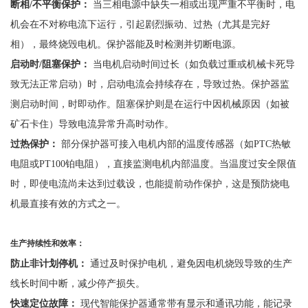
断相
/不平衡保护：
当三相电源中缺失一相或出现严重不平衡时，电
机会在不对称电流下运行，引起剧烈振动、过热（尤其是完好
相），最终烧毁电机。保护器能及时检测并切断电源。
启动时
/阻塞保护：
当电机启动时间过长（如负载过重或机械卡死导
致无法正常启动）时，启动电流会持续存在，导致过热。保护器监
测启动时间，时即动作。阻塞保护则是在运行中因机械原因（如被
矿石卡住）导致电流异常升高时动作。
过热保护：
部分保护器可接入电机内部的温度传感器（如
PTC热敏
电阻或PT100铂电阻），直接监测电机内部温度。当温度过安全限值
时，即使电流尚未达到过载设，也能提前动作保护，这是预防烧电
机最直接有效的方式之一。
生产持续性和效率：
防止非计划停机：
通过及时保护电机，避免因电机烧毁导致的生产
线长时间中断，减少停产损失。
快速定位故障：
现代智能保护器通常带有显示和通讯功能，能记录