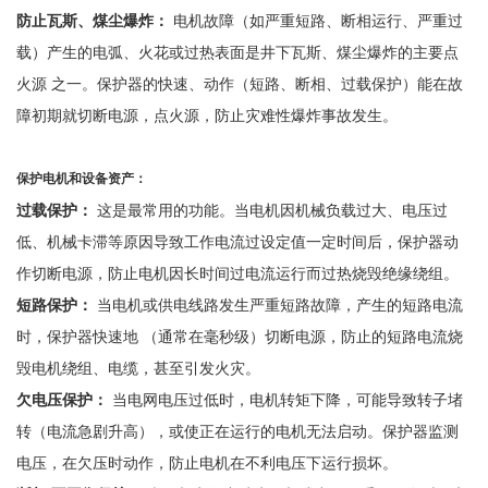
防止瓦斯、煤尘爆炸：
电机故障（如严重短路、断相运行、严重过
载）产生的电弧、火花或过热表面是井下瓦斯、煤尘爆炸的主要点
火源
之一。保护器的快速、动作（短路、断相、过载保护）能在故
障初期就切断电源，点火源，防止灾难性爆炸事故发生。
保护电机和设备资产：
过载保护：
这是最常用的功能。当电机因机械负载过大、电压过
低、机械卡滞等原因导致工作电流过设定值一定时间后，保护器动
作切断电源，防止电机因长时间过电流运行而过热烧毁绝缘绕组。
短路保护：
当电机或供电线路发生严重短路故障，产生的短路电流
时，保护器快速地
（通常在毫秒级）切断电源，防止的短路电流烧
毁电机绕组、电缆，甚至引发火灾。
欠电压保护：
当电网电压过低时，电机转矩下降，可能导致转子堵
转（电流急剧升高），或使正在运行的电机无法启动。保护器监测
电压，在欠压时动作，防止电机在不利电压下运行损坏。