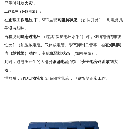
严重时引发
火灾
。
工作原理（旁路泄放）：
在
正常工作电压
下，
SPD呈现
高阻抗状态
（如同开路），对电路几
乎没有影响。
当检测到
瞬态过电压
（过其
“保护电压水平”）时，SPD内部的非线
性元件（如压敏电阻、气体放电管、瞬态抑制二管等）会
在短时间
内（纳秒级）动作
，变成
低阻抗状态
（如同短路）。
此时，过电压产生的大部分
浪涌电流
被
SPD
安全地旁路泄放到大
地
。
泄放后，
SPD
自动恢复
到高阻抗状态，电路恢复正常工作。