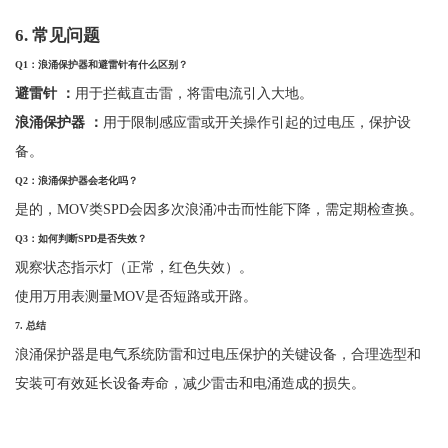
6.
常见问题
Q1
：浪涌保护器和避雷针有什么区别？
避雷针
：
用于拦截直击雷，将雷电流引入大地。
浪涌保护器
：
用于限制感应雷或开关操作引起的过电压，保护设
备。
Q2
：浪涌保护器会老化吗？
是的，
MOV类SPD会因多次浪涌冲击而性能下降，需定期检查换。
Q3
：如何判断
SPD
是否失效？
观察状态指示灯（正常，红色失效）。
使用万用表测量
MOV是否短路或开路。
7.
总结
浪涌保护器是电气系统防雷和过电压保护的关键设备，合理选型和
安装可有效延长设备寿命，减少雷击和电涌造成的损失。