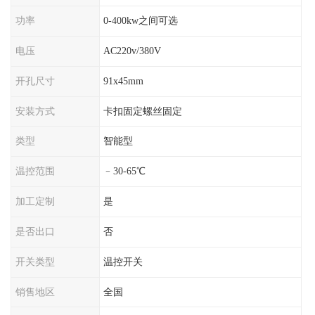
功率
0-400kw之间可选
电压
AC220v/380V
开孔尺寸
91x45mm
安装方式
卡扣固定螺丝固定
类型
智能型
温控范围
﹣30-65℃
加工定制
是
是否出口
否
开关类型
温控开关
销售地区
全国