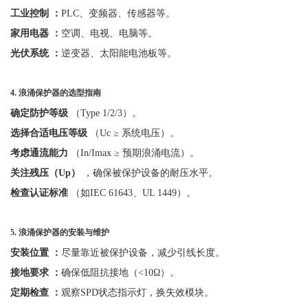
工业控制
：
PLC、变频器、传感器等。
家用电器
：
空调、电视、电脑等。
光伏系统
：
逆变器、太阳能电池板等。
4.
浪涌保护器的选型指南
确定防护等级
（
Type 1/2/3）。
选择合适电压等级
（
Uc ≥ 系统电压）。
考虑通流能力
（
In/Imax ≥ 预期浪涌电流）。
关注残压（
Up）
，确保被保护设备的耐压水平。
检查认证标准
（如
IEC 61643、UL 1449）。
5.
浪涌保护器的安装与维护
安装位置
：
尽量靠近被保护设备，减少引线长度。
接地要求
：
确保低阻抗接地（
<10Ω）。
定期检查
：
观察
SPD状态指示灯，换失效模块。