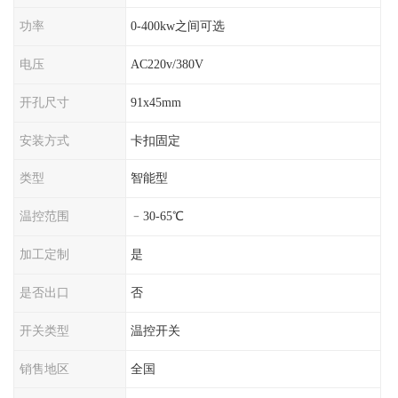
功率
0-400kw之间可选
电压
AC220v/380V
开孔尺寸
91x45mm
安装方式
卡扣固定
类型
智能型
温控范围
﹣30-65℃
加工定制
是
是否出口
否
开关类型
温控开关
销售地区
全国